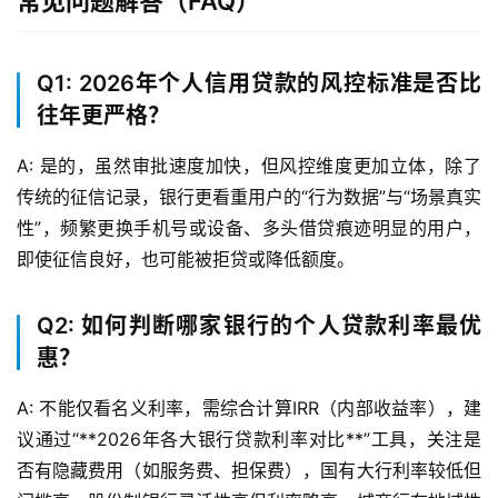
常见问题解答（FAQ）
与
服
务
Q1: 2026年个人信用贷款的风控标准是否比
往年更严格？
互
联
A: 是的，虽然审批速度加快，但风控维度更加立体，除了
网
传统的征信记录，银行更看重用户的“行为数据”与“场景真实
+
性”，频繁更换手机号或设备、多头借贷痕迹明显的用户，
即使征信良好，也可能被拒贷或降低额度。
动
态
Q2: 如何判断哪家银行的个人贷款利率最优
惠？
关
于
A: 不能仅看名义利率，需综合计算IRR（内部收益率），建
我
议通过“**2026年各大银行贷款利率对比**”工具，关注是
们
否有隐藏费用（如服务费、担保费），国有大行利率较低但