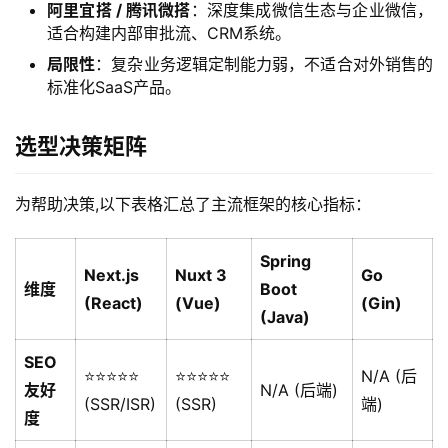
阿里宜搭 / 腾讯微搭
：深度集成微信生态与企业微信，
适合构建内部审批流、CRM系统。
局限性
：复杂业务逻辑定制能力弱，不适合对外销售的
标准化SaaS产品。
选型决策矩阵
为帮助决策,以下表格汇总了主流框架的核心指标：
Spring
首
Next.js
Nuxt 3
Go
维度
Boot
页
(React)
(Vue)
(Gin)
(Java)
产
SEO
⭐⭐⭐⭐⭐
⭐⭐⭐⭐⭐
N/A (后
品
友好
N/A (后端)
与
(SSR/ISR)
(SSR)
端)
度
服