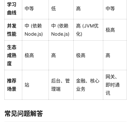
务
学习
中等
低
高
中等
曲线
互
联
并发
中 (依赖
中 (依赖
高 (JVM优
极高
网
性能
Node.js)
Node.js)
化)
+
生态
动
成熟
极高
高
极高
高
态
度
网关、
关
推荐
后台、管
金融、核心
于
站
即时通
场景
理端
业务
我
讯
们
常见问题解答