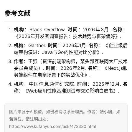
参考文献
机构
：Stack Overflow.
时间
：2026年3月.
名称
：
《2026年开发者调查报告：技术趋势与框架偏好》.
机构
：Gartner.
时间
：2026年1月.
名称
：《企业级后
端架构演进：Java与Go的性能对比分析》.
作者
：王强（资深前端架构师，某头部互联网大厂技术
委员会成员）.
时间
：2026年2月.
名称
：《Next.js服
务端组件在电商场景下的实战优化》.
机构
：中国信息通信研究院.
时间
：2025年12月.
名
称
：《Web应用性能基准测试与SEO影响白皮书》.
图片来源于AI模型，如侵权请联系管理员。作者：酷小编，如
若转载，请注明出处：
https://www.kufanyun.com/ask/472330.html