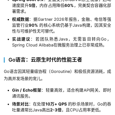
速度提升
5倍
，内存占用降低
60%
，完美契合容器化部
署需求。
权威数据
：据Gartner 2026年报告，金融、电信等强
监管行业
90%
的核心系统仍基于Java构建，因其安全
性与可维护性无可替代。
实战建议
：若团队熟悉Java，无需盲目转向Go，
Spring Cloud Alibaba在微服务治理上已非常成熟。
Go语言：云原生时代的性能王者
Go语言因其轻量级协程（Goroutine）和极低资源消耗，成
为高并发场景的宠儿。
Gin / Echo框架
：轻量高效，适合构建API网关、即时
通讯服务。
场景对比
：在处理
10万+ QPS
的秒杀场景时，Go的吞
吐量通常比Java高出
2-3倍
，且CPU占用率更低。