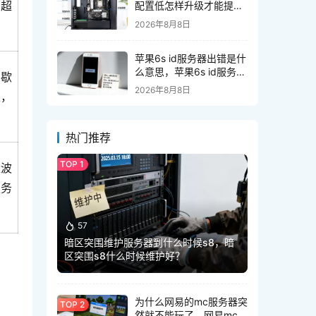
接超
配置低怎样升级才能提升
性能
2026年8月8日
苹果6s id服务器出错是什
么意思，苹果6s id服务器
间歇
出错怎么办
2026年8月8日
足，
热门推荐
量波
服务
。
57
暗区突围维护服务器到什么时候s8，暗
区突围s8什么时候维护好？
为什么网易的mc服务器突
然就不能玩了，网易mc服