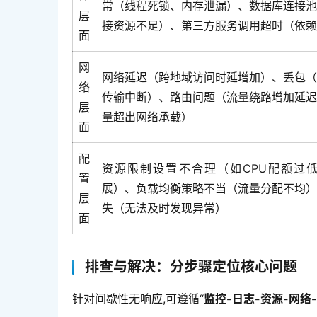
常（线程死锁、内存泄漏）、数据库连接池
层
接资源不足）、第三方服务调用超时（依赖
面
网
网络延迟（跨地域访问时延增加）、丢包（
络
传输中断）、路由问题（流量绕路增加延迟
层
量超出网络承载）
面
配
资源限制设置不合理（如CPU配额过
置
展）、负载均衡策略不当（流量分配不均）
层
失（无法及时发现异常）
面
排查与解决：分步骤定位核心问题
针对间歇性无响应,可遵循“
监控-日志-资源-网络