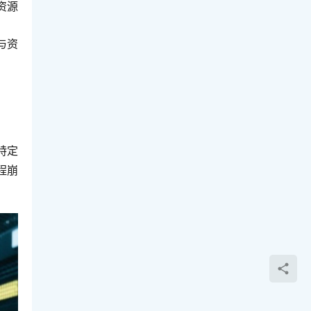
资源
与资
特定
程崩