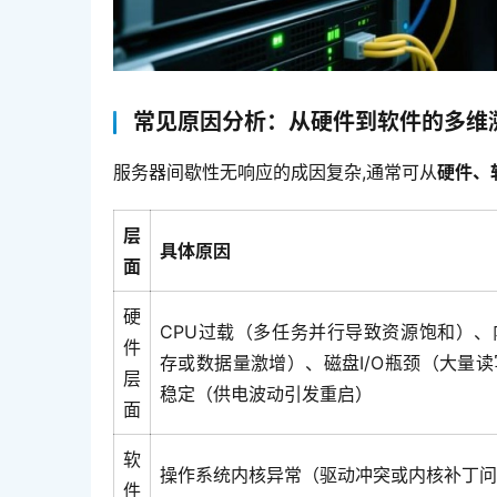
常见原因分析：从硬件到软件的多维
服务器间歇性无响应的成因复杂,通常可从
硬件、
层
具体原因
面
硬
CPU过载（多任务并行导致资源饱和）、
件
存或数据量激增）、磁盘I/O瓶颈（大量
层
稳定（供电波动引发重启）
面
软
操作系统内核异常（驱动冲突或内核补丁问
件