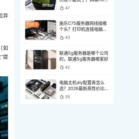
务器突然不能玩怎么回事
47
位异
施乐C75服务器网线插哪
个头？打印机连接电脑网
线接口怎么选
43
（如
联通5g服务器是哪个公司
”提
的，联通5g服务器哪家好
42
电脑主机diy配置表怎么
选？2026最新高性价比装
机清单推荐
35