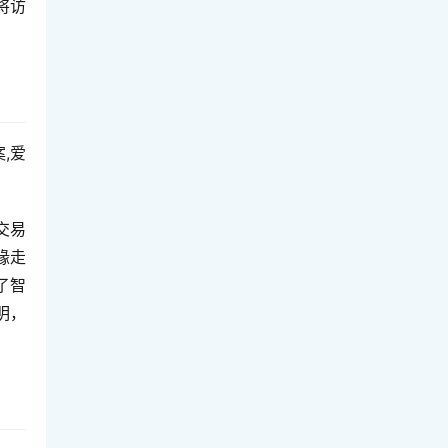
将访
案,爱
交易
缘走
了智
明，