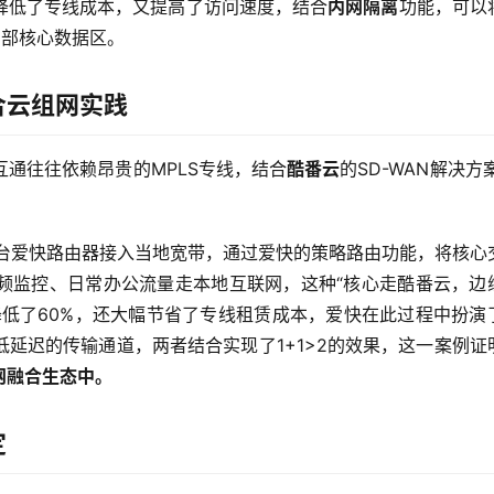
降低了专线成本，又提高了访问速度，结合
内网隔离
功能，可以
内部核心数据区。
合云组网实践
通往往依赖昂贵的MPLS专线，结合
酷番云
的SD-WAN解决方
一台爱快路由器接入当地宽带，通过爱快的策略路由功能，将核心
频监控、日常办公流量走本地互联网，这种“核心走酷番云，边
降低了60%，还大幅节省了专线租赁成本，爱快在此过程中扮演
延迟的传输通道，两者结合实现了1+1>2的效果，这一案例证
网融合生态中。
定