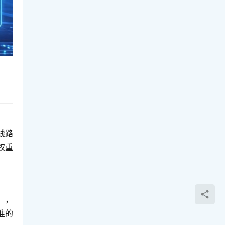
线路
权重
），
准的