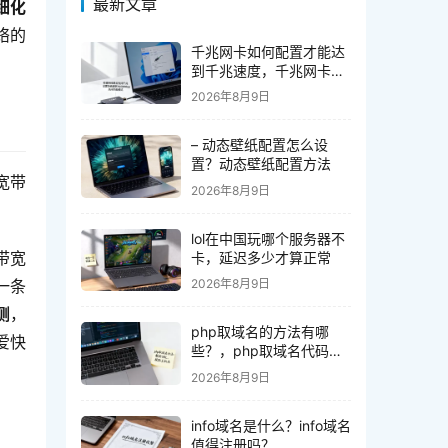
最新文章
细化
络的
千兆网卡如何配置才能达
到千兆速度，千兆网卡设
置技巧
2026年8月9日
– 动态壁纸配置怎么设
置？动态壁纸配置方法
宽带
2026年8月9日
lol在中国玩哪个服务器不
带宽
卡，延迟多少才算正常
一条
2026年8月9日
测
，
php取域名的方法有哪
爱快
些？，php取域名代码使
用教程详解
2026年8月9日
info域名是什么？info域名
值得注册吗？