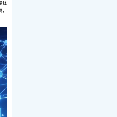
量峰
洞，