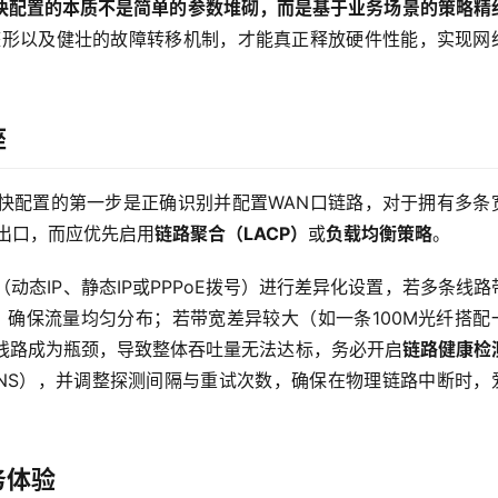
快配置的本质不是简单的参数堆砌，而是基于业务场景的策略精
整形以及健壮的故障转移机制，才能真正释放硬件性能，实现网
座
快配置的第一步是正确识别并配置WAN口链路，对于拥有多条
出口，而应优先启用
链路聚合（LACP）
或
负载均衡策略
。
动态IP、静态IP或PPPoE拨号）进行差异化设置，若多条线路
法，确保流量均匀分布；若带宽差异较大（如一条100M光纤搭配
线路成为瓶颈，导致整体吞吐量无法达标，务必开启
链路健康检
4或运营商DNS），并调整探测间隔与重试次数，确保在物理链路中断时，
务体验