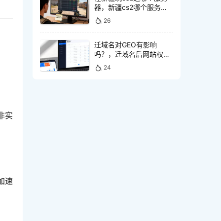
器，新疆cs2哪个服务器
延迟低
26
迁域名对GEO有影响
吗？，迁域名后网站权重
。
会丢失吗
24
非实
加速