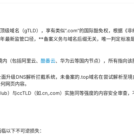
用顶级域名（gTLD），享有类似“.com”的国际豁免权，根据《非
6年最新监管口径，**备案义务与域名后缀无关，唯一判定标准是
境内（包括阿里云、
酷番云
、华为云等国内节点），所有指向该
面升级DNS解析拦截系统，未备案的.top域名在尝试解析至境内
任何网页内容。
z,.club）与ccTLD（如.cn,.com）实施同等强度的内容安全审查
面临以下不可逆损失：