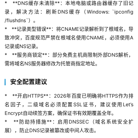
*   **DNS缓存未清除**：本地电脑或路由器缓存了旧记
产
录，解决方法：刷新DNS缓存（Windows: `ipconfig 
品
/flushdns`）。
与
*   **记录类型错误**：将CNAME记录解析到了根域名，导
服
务
致冲突，百度规范严禁在根域名使用CNAME，必须使用A
记录或NS记录。
互
*   **服务商锁定**：部分免费主机商限制外部DNS解析，
联
需将域名NS服务器修改为托管商指定地址。
网
+
安全配置建议
动
*   **开启HTTPS**：2026年百度已明确将HTTPS作为排
态
名因子，二级域名必须配置SSL证书，建议使用Let’s 
Encrypt自动续签方案，确保证书有效期覆盖全年。
关
*   **防劫持措施**：启用DNSSEC（域名系统安全扩
于
展），防止DNS记录被篡改或中间人攻击。
我