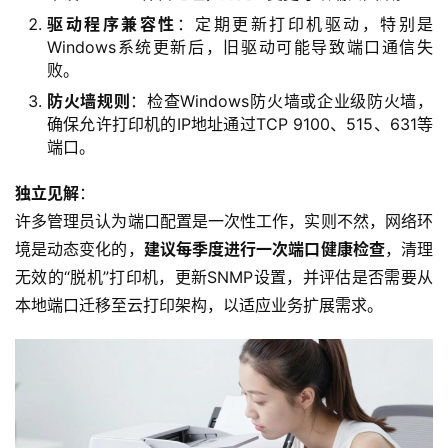
页
驱动程序兼容性
：定期更新打印机驱动，特别是
Windows系统更新后，旧驱动可能导致端口通信失
败。
产
品
防火墙规则
：检查Windows防火墙或企业级防火墙，
与
确保允许打印机的IP地址通过TCP 9100、515、631等
服
端口。
务
独立见解
：
许多管理员认为端口配置是一次性工作，实则不然，网络环
互
境是动态变化的，
建议每季度进行一次端口健康检查
，清理
联
网
无效的“脱机”打印机，更新SNMP设置，并评估是否需要从
+
本地端口迁移至云打印架构，以适应业务扩展需求。
动
态
关