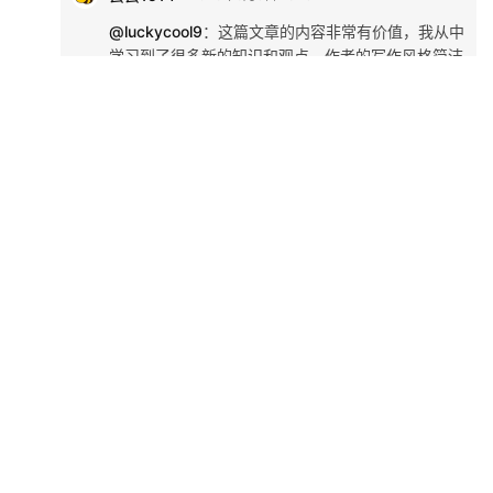
@luckycool9
：
这篇文章的内容非常有价值，我从中
学习到了很多新的知识和观点。作者的写作风格简洁
明了，却又不失深度，让人读起来很舒服。特别是端
口部分，给了我很多新的思路。感谢分享这么好的内
容！
帅鹿3463
2026年6月9日 16:19
这篇文章写得非常好，内容丰富，观点清晰，让我受益匪浅。
特别是关于端口的部分，分析得很到位，给了我很多新的启发
和思考。感谢作者的精心创作和分享，期待看到更多这样高质
量的内容！
Copyright © 2016
酷番云
版权所有 KUFANYUN.COM INC, All Rights
Reserved
滇ICP备18002090号-9
SiteMap