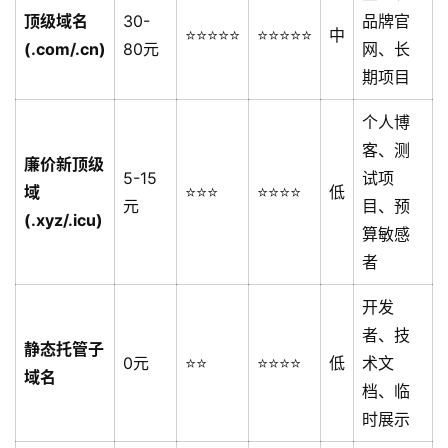
顶级域名
30-
品牌官
⭐⭐⭐⭐⭐
⭐⭐⭐⭐⭐
中
(.com/.cn)
80元
网、长
期项目
个人博
客、测
廉价新顶级
5-15
试项
域
⭐⭐⭐
⭐⭐⭐⭐
低
元
目、预
(.xyz/.icu)
算敏感
者
开发
者、技
静态托管子
0元
⭐⭐
⭐⭐⭐⭐
低
术文
域名
档、临
时展示