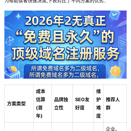
为帮助读者快速决策,下表对比了不同方案的优劣：
成本
维
估算
品牌独
SEO友
护
推荐人
方案类型
(首
立性
好度
难
群
年)
度
企业、