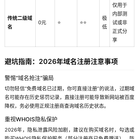
仅用于
内部测
传统二级域
极
0元
⭐
⭐⭐
试或非
首
名
低
正式分
页
享
产
品
避坑指南：2026年域名注册注意事项
与
服
警惕“域名抢注”骗局
务
切勿轻信“免费域名已过期，你可直接注册”的说法，过期域
互
名可能存在历史惩罚记录，直接注册可能导致新网站被百度
联
降权，务必使用正规注册商查询域名历史状态。
网
+
重视WHOIS隐私保护
2026年，隐私泄露风险加剧，建议在购买域名时，勾选或
动
购买WHOIS隐私保护服务（部分注册商已免费赠送），防