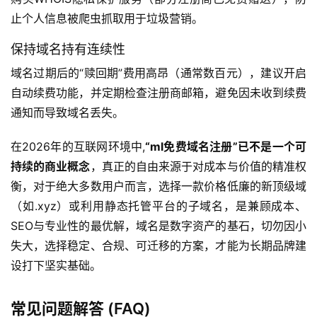
态
止个人信息被爬虫抓取用于垃圾营销。
关
保持域名持有连续性
于
域名过期后的“赎回期”费用高昂（通常数百元），建议开启
我
自动续费功能，并定期检查注册商邮箱，避免因未收到续费
们
通知而导致域名丢失。
在2026年的互联网环境中,
“ml免费域名注册”已不是一个可
持续的商业概念
，真正的自由来源于对成本与价值的精准权
衡，对于绝大多数用户而言，选择一款价格低廉的新顶级域
（如.xyz）或利用静态托管平台的子域名，是兼顾成本、
SEO与专业性的最优解，域名是数字资产的基石，切勿因小
失大，选择稳定、合规、可迁移的方案，才能为长期品牌建
设打下坚实基础。
常见问题解答 (FAQ)