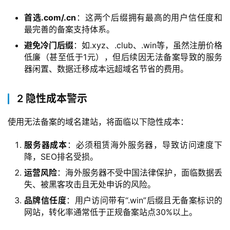
首选.com/.cn
：这两个后缀拥有最高的用户信任度和
最完善的备案支持体系。
首
页
避免冷门后缀
：如.xyz、.club、.win等，虽然注册价格
低廉（甚至低于1元），但后续因无法备案导致的服务
器闲置、数据迁移成本远超域名节省的费用。
产
品
与
2 隐性成本警示
服
务
使用无法备案的域名建站，将面临以下隐性成本：
服务器成本
：必须租赁海外服务器，导致访问速度下
互
降，SEO排名受损。
联
运营风险
：海外服务器不受中国法律保护，面临数据丢
网
失、被黑客攻击且无处申诉的风险。
+
品牌信任度
：用户访问带有“.win”后缀且无备案标识的
网站，转化率通常低于正规备案站点30%以上。
动
态