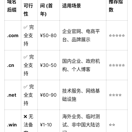
域名
推荐指
可行
间 (首
适用场景
后缀
数
性
年)
✅ 完
企业官网、电商平
.com
全支
¥50-80
⭐⭐⭐⭐⭐
台、品牌展示
持
✅ 完
国内企业、政府机
.cn
全支
¥30-50
⭐⭐⭐⭐⭐
构、个人博客
持
✅ 完
技术服务、网络基
.net
全支
¥60-90
⭐⭐⭐⭐
础设施
持
❌ 无
海外业务、临时测
.win
法备
¥1-10
试、非中国大陆访
⭐⭐