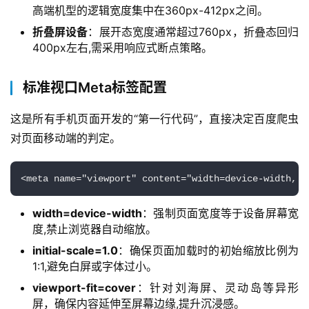
高端机型的逻辑宽度集中在360px-412px之间。
折叠屏设备
：展开态宽度通常超过760px，折叠态回归
400px左右,需采用响应式断点策略。
标准视口Meta标签配置
这是所有手机页面开发的“第一行代码”，直接决定百度爬虫
对页面移动端的判定。
<meta name="viewport" content="width=device-width, i
width=device-width
：强制页面宽度等于设备屏幕宽
度,禁止浏览器自动缩放。
initial-scale=1.0
：确保页面加载时的初始缩放比例为
1:1,避免白屏或字体过小。
viewport-fit=cover
：针对刘海屏、灵动岛等异形
屏，确保内容延伸至屏幕边缘,提升沉浸感。