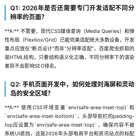
联
Q1: 2026年是否还需要专门开发适配不同分
网
辨率的页面？
+
**A:** 不需要，现代CSS媒体查询（Media Queries）和弹
动
性布局（Flexbox/Grid）已能完美适配绝大多数设备，开发
态
重点应放在“断点设计”而非“分辨率适配”，百度爬虫抓取的
是HTML结构，只要结构语义化正确，不同分辨率下的渲染
关
差异不会影响SEO排名。
于
我
们
Q2: 手机页面开发中，如何处理刘海屏和灵动
岛的安全区域？
**A:** 使用CSS环境变量`env(safe-area-inset-top)`和
`env(safe-area-inset-bottom)`，头部导航栏的padding-
top应设置为`env(safe-area-inset-top)`，确保内容不被
系统UI遮挡，这是2026年头部电商平台和资讯站点的标配