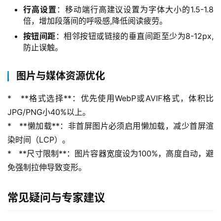
行高设置
：移动端行高建议设置为字体大小的1.5-1.8
倍，增加段落间的呼吸感,降低阅读疲劳。
按钮间距
：相邻按钮或链接的垂直间距至少为8-12px,
防止误触。
图片与媒体资源优化
*   **格式选择**：优先使用WebP或AVIF格式，体积比
首
JPG/PNG小40%以上。
页
*   **懒加载**：非首屏图片必须启用懒加载，减少首屏渲
染时间（LCP）。
产
品
*   **尺寸限制**：图片容器宽度设为100%，高度自动，避
与
免强制拉伸导致变形。
服
务
常见疑问与专家建议
互