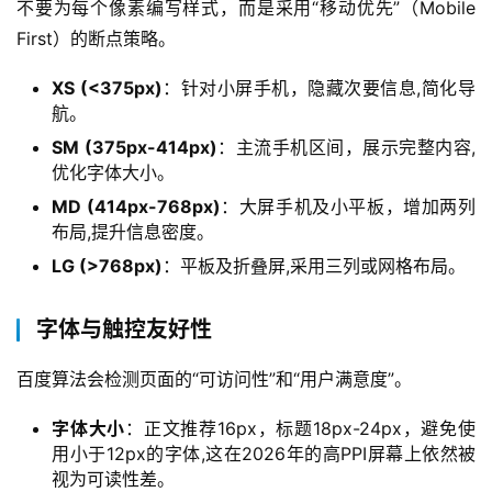
不要为每个像素编写样式，而是采用“移动优先”（Mobile 
First）的断点策略。
XS (<375px)
：针对小屏手机，隐藏次要信息,简化导
航。
SM (375px-414px)
：主流手机区间，展示完整内容,
优化字体大小。
MD (414px-768px)
：大屏手机及小平板，增加两列
布局,提升信息密度。
LG (>768px)
：平板及折叠屏,采用三列或网格布局。
字体与触控友好性
百度算法会检测页面的“可访问性”和“用户满意度”。
字体大小
：正文推荐16px，标题18px-24px，避免使
用小于12px的字体,这在2026年的高PPI屏幕上依然被
视为可读性差。