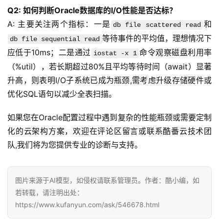
Q2: 如何判断Oracle数据库的I/O性能是否达标？
A: 主要关注两个指标：一是
和
db file scattered read
等待事件的平均值，理想情况下
db file sequential read
应低于10ms；二是通过
命令观察磁盘利用率
iostat -x 1
（%util），若长期超过80%且平均等待时间（await）显著
升高，则表明I/O子系统已成为瓶颈,需考虑升级存储硬件或
优化SQL语句以减少全表扫描。
如果您在Oracle配置过程中遇到复杂的性能瓶颈或需要定制
化的云架构方案，欢迎在评论区留言或联系酷番云技术团
队,我们将为您提供专业的诊断与支持。
图片来源于AI模型，如侵权请联系管理员。作者：酷小编，如
若转载，请注明出处：
https://www.kufanyun.com/ask/546678.html