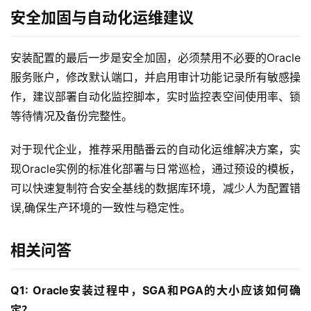
安全加固与自动化运维建议
首
页
安装配置的最后一步是安全加固，必须禁用不必要的Oracle
产
服务账户，修改默认端口，并启用审计功能记录所有敏感操
品
作，建议部署自动化监控脚本，实时监控表空间使用率、锁
与
等待情况及备份完整性。
服
务
对于现代企业，推荐采用酷番云的自动化运维解决方案，实
现Oracle实例的标准化部署与日常巡检，通过预设的模板，
互
可以快速复制符合安全基线的数据库环境，减少人为配置错
联
误,确保生产环境的一致性与稳定性。
网
+
相关问答
动
态
Q1: Oracle安装过程中，SGA和PGA的大小应该如何确
定？