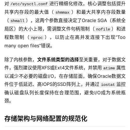
对
进行精细化修改，核心调整包括提升
/etc/sysctl.conf
共享内存段的最大值（
）和最大共享内存段数量
shmmax
（
），这两个参数直接决定了Oracle SGA（系统全
shmall
局区）的大小上限，需调整文件句柄限制（
）和进
nofile
程数限制（
），以防止在高并发连接下出现“Too 
nproc
many open files”错误。
除了内核参数，
文件系统类型的选择
至关重要，对于数据文
件，强烈建议使用XFS或Ext4文件系统，并禁用
属性
atime
以减少不必要的磁盘I/O，在存储层面，确保Oracle数据文
件位于低延迟、高IOPS的SSD阵列上，并通过
监控
iostat
确认磁盘队列长度保持在合理范围，避免I/O成为系统瓶
颈。
存储架构与网络配置的规范化