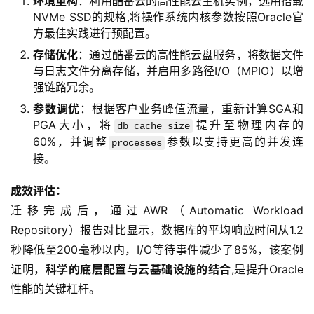
环境重构
：利用酷番云的高性能云主机实例，选用搭载
NVMe SSD的规格,将操作系统内核参数按照Oracle官
方最佳实践进行预配置。
存储优化
：通过酷番云的高性能云盘服务，将数据文件
与日志文件分离存储，并启用多路径I/O（MPIO）以增
强链路冗余。
参数调优
：根据客户业务峰值流量，重新计算SGA和
PGA大小，将
提升至物理内存的
db_cache_size
60%，并调整
参数以支持更高的并发连
processes
接。
成效评估：
迁移完成后，通过AWR（Automatic Workload 
Repository）报告对比显示，数据库的平均响应时间从1.2
秒降低至200毫秒以内，I/O等待事件减少了85%，该案例
证明，
科学的底层配置与云基础设施的结合
,是提升Oracle
性能的关键杠杆。