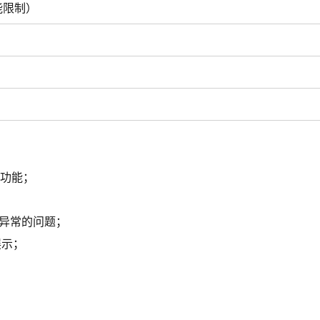
能限制）
取功能；
；
别异常的问题；
展示；