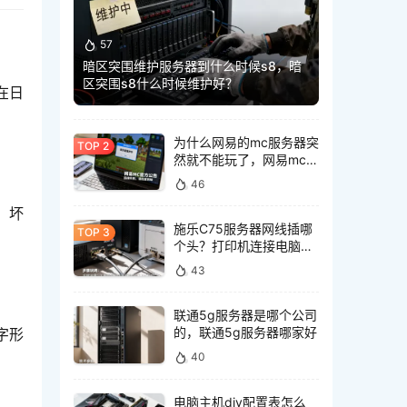
57
暗区突围维护服务器到什么时候s8，暗
区突围s8什么时候维护好？
在日
为什么网易的mc服务器突
然就不能玩了，网易mc服
务器突然不能玩怎么回事
46
、坏
施乐C75服务器网线插哪
个头？打印机连接电脑网
线接口怎么选
43
联通5g服务器是哪个公司
的，联通5g服务器哪家好
字形
40
电脑主机diy配置表怎么