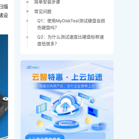
简单安装步骤
扫描
常见问题
储设
Q1：使用MyDiskTest测试硬盘会损
伤硬盘吗？
Q2：为什么测试速度比硬盘标称速
度低很多？