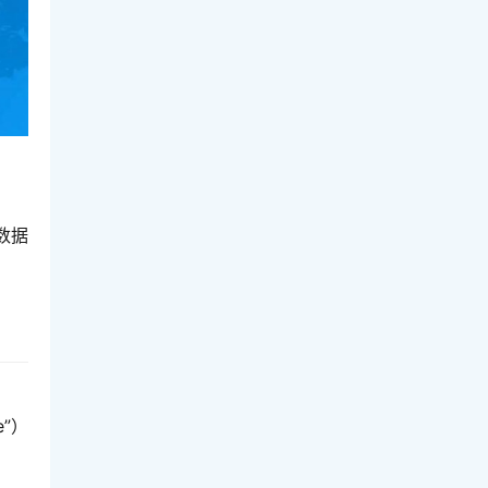
数据
e”）