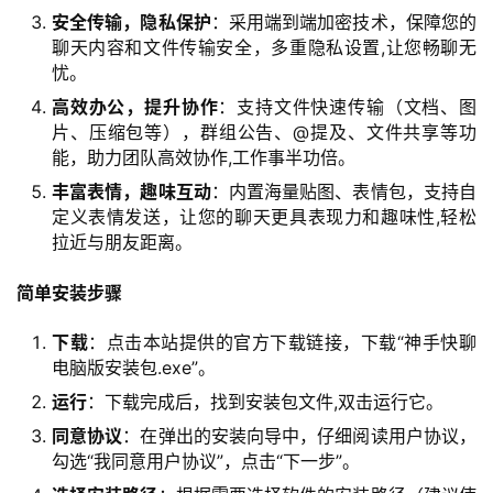
安全传输，隐私保护
：采用端到端加密技术，保障您的
聊天内容和文件传输安全，多重隐私设置,让您畅聊无
忧。
高效办公，提升协作
：支持文件快速传输（文档、图
片、压缩包等），群组公告、@提及、文件共享等功
能，助力团队高效协作,工作事半功倍。
丰富表情，趣味互动
：内置海量贴图、表情包，支持自
首
定义表情发送，让您的聊天更具表现力和趣味性,轻松
页
拉近与朋友距离。
产
简单安装步骤
品
与
下载
：点击本站提供的官方下载链接，下载“神手快聊
服
电脑版安装包.exe”。
务
运行
：下载完成后，找到安装包文件,双击运行它。
同意协议
：在弹出的安装向导中，仔细阅读用户协议，
互
勾选“我同意用户协议”，点击“下一步”。
联