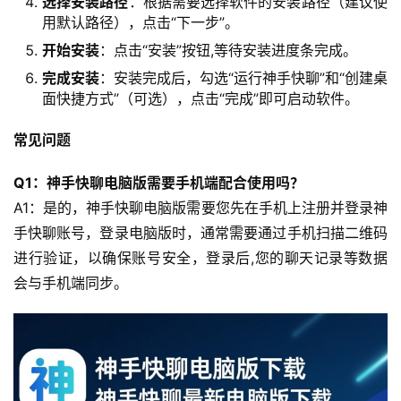
选择安装路径
：根据需要选择软件的安装路径（建议使
网
用默认路径），点击“下一步”。
+
开始安装
：点击“安装”按钮,等待安装进度条完成。
动
完成安装
：安装完成后，勾选“运行神手快聊”和“创建桌
面快捷方式”（可选），点击“完成”即可启动软件。
态
常见问题
关
于
Q1：神手快聊电脑版需要手机端配合使用吗？
我
A1：是的，神手快聊电脑版需要您先在手机上注册并登录神
们
手快聊账号，登录电脑版时，通常需要通过手机扫描二维码
进行验证，以确保账号安全，登录后,您的聊天记录等数据
会与手机端同步。