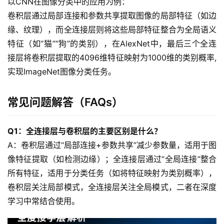
品
以CNN在图像分类中的应用为例：
与
卷积层通过局部连接和参数共享提取图像的局部特征（如边
服
缘、纹理），而全连接层则将这些局部特征整合为全局语义
务
特征（如“猫”“狗”的类别），在AlexNet中，最后三个全连
接层将卷积层提取的4096维特征映射为1000维的类别概率,
互
实现ImageNet图像分类任务。
联
网
+
常见问题解答（FAQs）
动
Q1：全连接层与卷积层的主要区别是什么？
态
A：卷积层通过“局部连接+参数共享”减少参数量，适用于图
像特征提取（如检测边缘）；全连接层通过“全局连接”整合
关
所有特征，适用于分类任务（如将特征映射为类别概率），
于
卷积层关注局部模式，全连接层关注全局模式，二者在深度
我
学习中常结合使用。  
们