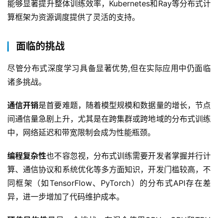
能够显著提升整体训练效率，Kubernetes和Ray等分布式计
算框架为资源调度提供了灵活的支持。  
面临的挑战
尽管分布式深度学习具备显著优势,但在实际应用中仍面临
诸多挑战。  
通信开销
是首要难题，随着模型规模和数据量的增长，节点
首
间通信量急剧上升，尤其是在跨集群或跨地域的分布式训练
页
中，网络延迟和带宽限制会成为性能瓶颈。  
产
编程复杂性
也不容忽视，分布式训练需要开发者掌握并行计
品
算、通信协议和系统优化等多方面知识，开发门槛较高，不
与
同框架（如TensorFlow、PyTorch）的分布式API存在差
服
异，进一步增加了代码维护成本。  
务