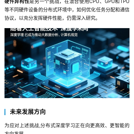
硬件异构性
是另一个挑战，在混合使用CPU、GPU和TPU
互
等不同硬件设备的分布式环境中，如何优化任务分配和通信
联
协议，以充分发挥硬件性能，仍需深入研究。  
网
+
动
态
关
于
我
们
未来发展方向
为应对上述挑战,分布式深度学习正在向更高效、更智能的
方向发展。  