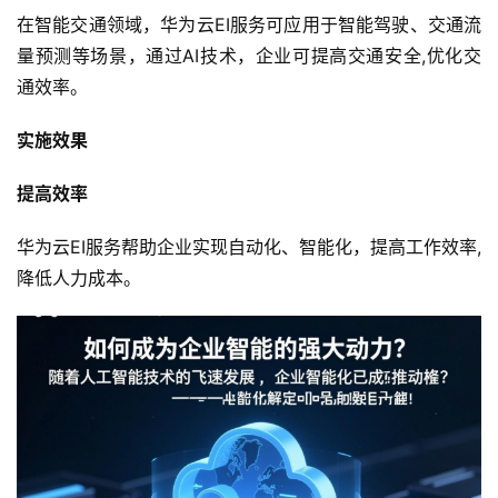
在智能交通领域，华为云EI服务可应用于智能驾驶、交通流
首
量预测等场景，通过AI技术，企业可提高交通安全,优化交
页
通效率。
产
实施效果
品
与
提高效率
服
务
华为云EI服务帮助企业实现自动化、智能化，提高工作效率,
降低人力成本。
互
联
网
+
动
态