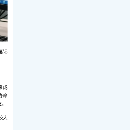
笔记
。
思成
寿命
支。
较大