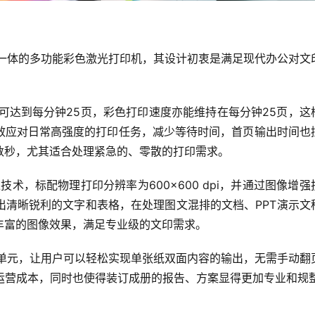
描于一体的多功能彩色激光打印机，其设计初衷是满足现代办公对文
可达到每分钟25页，彩色打印速度亦能维持在每分钟25页，这
效应对日常高强度的打印任务，减少等待时间，首页输出时间也
数秒，尤其适合处理紧急的、零散的打印需求。
像技术，标配物理打印分辨率为600×600 dpi，并通过图像增强
出清晰锐利的文字和表格，在处理图文混排的文档、PPT演示文
丰富的图像效果，满足专业级的文印需求。
印单元，让用户可以轻松实现单张纸双面内容的输出，无需手动翻
运营成本，同时也使得装订成册的报告、方案显得更加专业和规