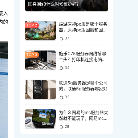
区突围s8什么时候维护好？
接入
内的
端游原神pc版是哪个服务
器，原神pc版国服和国际
服有什么区别
37
施乐C75服务器网线插哪
个头？打印机连接电脑网
线接口怎么选
34
联通5g服务器是哪个公司
的，联通5g服务器哪家好
32
为什么网易的mc服务器突
然就不能玩了，网易mc服
务器突然不能玩怎么回事
29