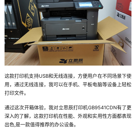
品
与
服
务
互
联
网
+
这款打印机支持USB和无线连接，方便用户在不同场景下使
动
用，通过无线连接，我可以在手机、平板电脑等设备上轻松
态
打印文件。
关
通过这次开箱体验，我对立思辰打印机GB9541CDN有了更
于
深入的了解，这款打印机在性能、外观和实用性方面都表现
我
出色,是一款值得推荐的办公设备。
们