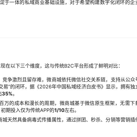
淀于一体的私域商业基础设施，对于希望构建数字化闭环的企
。
体现在以下三个维度，这与传统B2C平台形成了鲜明对比：
，竞争激烈且留存难，微商城依托微信社交关系链，支持从公众
交易”的闭环，据《2026年中国私域经济白皮书》显示，拥有独
出
35%
。
数百万的成本和漫长的周期，微商城基于微信原生框架，无需下
，初期投入仅为传统APP的
1/10
左右。
商城天然具备病毒式传播属性，通过拼团、秒杀、分销等营销插