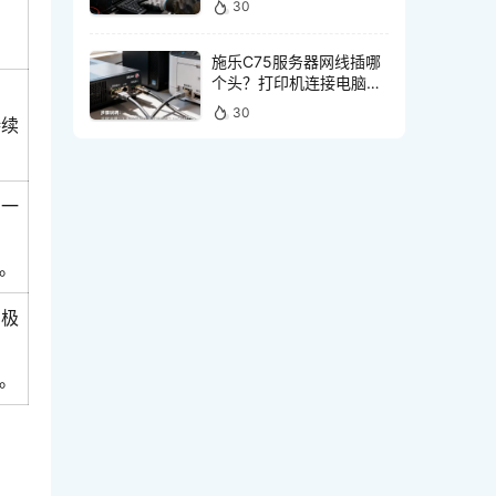
30
施乐C75服务器网线插哪
个头？打印机连接电脑网
线接口怎么选
30
持续
有一
。
验极
。