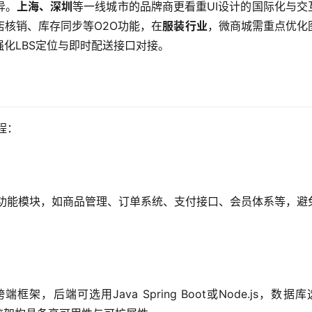
异。
上海、深圳
等一线城市的品牌商更看重UI设计的国际化与交
店核销、库存同步等O2O功能，在
服装行业
，微商城需重点优化
强化LBS定位与即时配送接口对接。
程：
要功能模块，如商品管理、订单系统、支付接口、会员体系等，避
架，后端可选用Java Spring Boot或Node.js，数据库