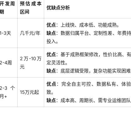
开发周
预估成本
优缺点分析
期
区间
优点
：上线快、成本低、功能成熟。
1-3天
几千元/年
缺点
：数据归属平台、定制性差、年费
投入。
优点
：基于成熟框架修改，性价比高、
2万-10万
2-4周
定灵活性。
元
缺点
：底层逻辑受限，复杂功能实现困难
优点
：完全自主可控、数据私有、体
2-3个
15万元起
致。
月+
缺点
：成本高、周期长、需专业运维团队