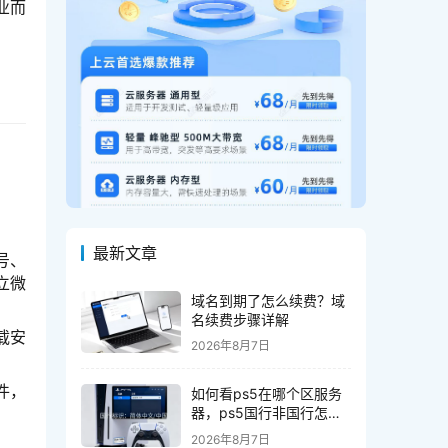
业而
最新文章
号、
立微
域名到期了怎么续费？域
名续费步骤详解
载安
2026年8月7日
件，
如何看ps5在哪个区服务
器，ps5国行非国行怎么
区分区服
2026年8月7日