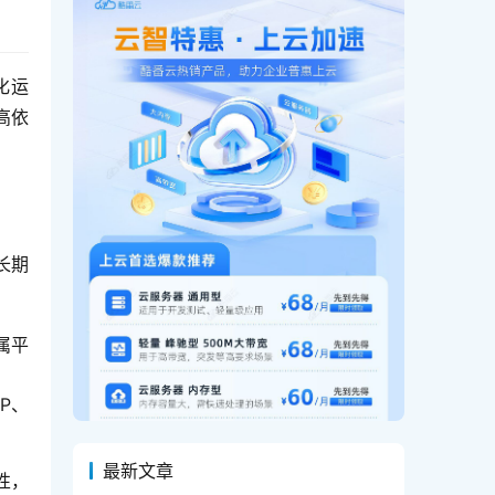
化运
高依
长期
属平
P、
最新文章
性，