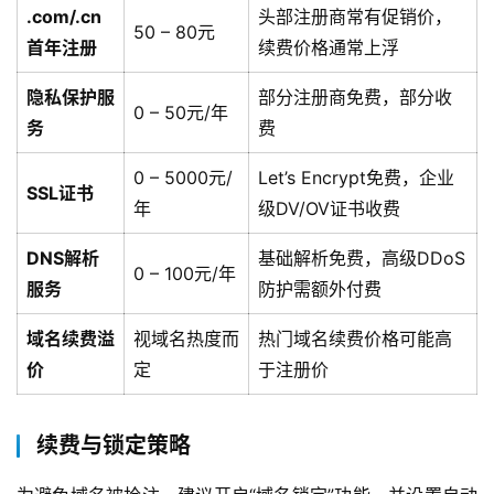
.com/.cn
头部注册商常有促销价，
50 – 80元
首年注册
续费价格通常上浮
隐私保护服
部分注册商免费，部分收
0 – 50元/年
务
费
0 – 5000元/
Let’s Encrypt免费，企业
SSL证书
年
级DV/OV证书收费
DNS解析
基础解析免费，高级DDoS
0 – 100元/年
服务
防护需额外付费
域名续费溢
视域名热度而
热门域名续费价格可能高
价
定
于注册价
续费与锁定策略
首