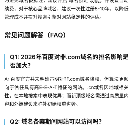
为避免域名被抢注，建议开启“域名锁定”功能，并设置自动
页
续费，对于核心品牌域名，建议一次性注册5-10年，以降低
管理成本并提升搜索引擎对网站稳定性的评估。
产
品
常见问题解答（FAQ）
与
服
务
Q1: 2026年百度对非.com域名的排名影响是
否加大？
互
联
A: 百度官方并未明确声明对非.com域名降权，但算法更倾
网
向于信任具有高E-E-A-T特征的网站。.cn域名因地域相关
+
性，在本地搜索中表现优异；而新顶级域名需通过高质量内
容和外链建设来弥补初始权重劣势。
动
态
Q2: 域名备案期间网站可以访问吗？
关