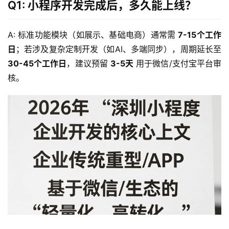
态
Q1: 小程序开发完成后，多久能上线？
关
A: 标准功能模块（如展示、基础电商）通常需 
7-15个工作
于
日
；若涉及复杂定制开发（如AI、多端同步），周期延长至 
我
30-45个工作日
，建议预留 
3-5天
 用于微信/支付宝平台审
们
核。