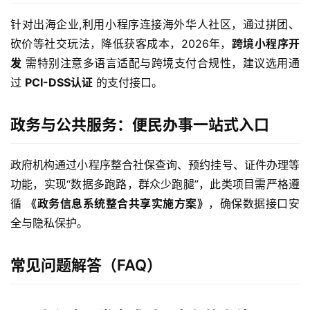
针对出海企业,利用小程序连接海外华人社区，通过拼团、
砍价等社交玩法，降低获客成本，2026年，
跨境小程序开
首
发
 需特别注意多语言适配与跨境支付合规性，建议选用通
页
过 
PCI-DSS认证
 的支付接口。
产
品
政务与公共服务：便民办事一站式入口
与
服
政府机构通过小程序整合社保查询、预约挂号、证件办理等
务
功能，实现“数据多跑路，群众少跑腿”，此类项目需严格遵
循 
《政务信息系统整合共享实施方案》
，确保数据接口安
互
全与隐私保护。
联
网
+
常见问题解答（FAQ）
动