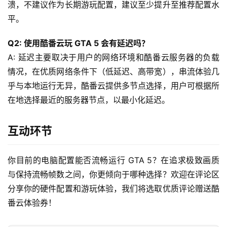
联
溃，不建议作为长期游玩配置，建议至少提升至推荐配置水
网
平。
+
Q2: 使用酷番云玩 GTA 5 会有延迟吗？
动
A: 延迟主要取决于用户的网络环境和酷番云服务器的负载
态
情况，在优质网络条件下（低延迟、高带宽），串流体验几
乎与本地运行无异，酷番云提供多节点选择，用户可根据所
关
在地选择最近的服务器节点，以最小化延迟。
于
我
互动环节
们
你目前的电脑配置能否流畅运行 GTA 5？在追求极致画质
与保持流畅帧数之间，你更倾向于哪种选择？欢迎在评论区
分享你的硬件配置和游玩体验，我们将选取优质评论赠送酷
番云体验券！