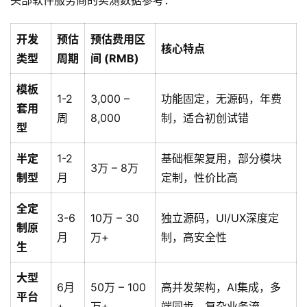
头部软件服务商的实测数据参考：
开发
预估
预估费用区
核心特点
类型
周期
间 (RMB)
模板
1-2
3,000 –
功能固定，无源码，年费
套用
周
8,000
制，适合初创试错
型
半定
1-2
基础框架复用，部分模块
3万 – 8万
制型
月
定制，性价比高
全定
3-6
10万 – 30
独立源码，UI/UX深度定
制原
月
万+
制，高安全性
生
大型
6月
50万 – 100
高并发架构，AI集成，多
平台
+
万+
端同步，复杂业务流