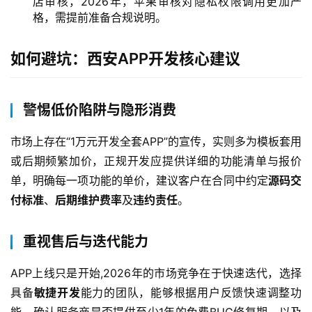
店审核，2026年，苹果审核对隐私权限调用更加严
格，需提前准备合规说明。
首
页
如何避坑：西安APP开发核心建议
产
品
警惕低价陷阱与隐形消费
与
服
市场上存在“1万元开发全套APP”的宣传，实则多为模板套用
务
或后期频繁加价，正规开发应提供详细的功能清单与报价
单，明确每一项功能的单价，建议客户在合同中约定
源码交
互
付标准
、
后期维护费率
及
违约责任
。
联
网
重视售后与迭代能力
+
APP上线只是开始,2026年的市场竞争在于快速迭代，选择
动
具备
敏捷开发
能力的团队，能够根据用户反馈快速调整功
态