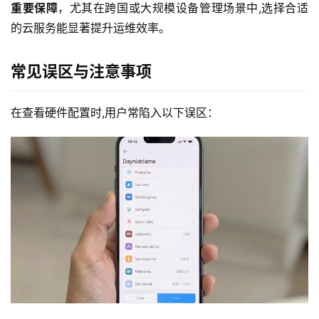
重要保障
，尤其在跨国或大规模设备管理场景中,选择合适
的云服务能显著提升运维效率。
常见误区与注意事项
首
页
在查看硬件配置时,用户常陷入以下误区：
产
品
与
服
务
互
联
网
+