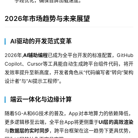
手段优化，确保首屏加载速度。
2026年市场趋势与未来展望
AI驱动的开发范式变革
2026年,
AI辅助编程
已成为全平台开发的标准配置，GitHub 
Copilot、Cursor等工具能自动生成跨平台组件代码，将开
发效率提升至新高度，开发者角色从“代码编写者”转向“架构
设计者”与“AI提示工程师”。
端云一体化与边缘计算
随着5G-A和6G技术的普及，App对本地算力的依赖降低，
更多逻辑移至云端，全平台App将更侧重于
UI层的高效渲染
与
数据层的实时同步
，跨平台框架在这一趋势下更具优势，