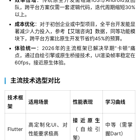
效率倍增
：传统原生开发需组建iOS与Android双团
队，跨平台方案仅需一套逻辑代码，迭代周期缩短30%
以上。
成本优化
：对于初创企业或中型项目，全平台开发能显
著减少人力投入，参考【艾瑞咨询】数据，同等功能模
块下，跨平台方案比原生开发节省约45%的预算。
体验统一
：2026年的主流框架已解决早期“卡顿”痛
点，通过自绘引擎或原生桥接技术，UI渲染帧率稳定在
60fps，接近原生体验。
主流技术选型对比
技术框
适用场景
性能表现
学习曲线
架
接近原生
高定制化UI、对
中等（需掌
Flutter
（自绘引
性能要求极高
握Dart）
擎）