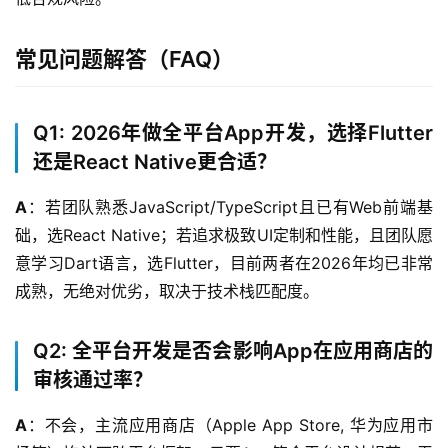
联
网
常见问题解答（FAQ）
+
动
Q1: 2026年做全平台App开发，选择Flutter
态
还是React Native更合适？
关
A
：若团队熟悉JavaScript/TypeScript且已有Web前端基
于
础，选React Native；若追求极致UI定制和性能，且团队愿
我
意学习Dart语言，选Flutter，目前两者在2026年均已非常
们
成熟，无绝对优劣，取决于技术栈匹配度。
Q2: 全平台开发是否会影响App在应用商店的
审核通过率？
A
：不会，主流应用商店（Apple App Store, 华为应用市