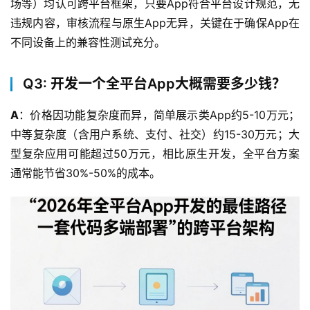
场等）均认可跨平台框架，只要App符合平台设计规范，无
违规内容，审核流程与原生App无异，关键在于确保App在
不同设备上的兼容性测试充分。
Q3: 开发一个全平台App大概需要多少钱？
A
：价格因功能复杂度而异，简单展示类App约5-10万元；
中等复杂度（含用户系统、支付、社交）约15-30万元；大
型复杂应用可能超过50万元，相比原生开发，全平台方案
通常能节省30%-50%的成本。