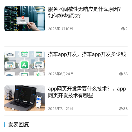
服务器间歇性无响应是什么原因？
如何排查解决？
2026年1月10日
2
搭车app开发，搭车app开发多少钱
2026年6月24日
58
app网页开发需要什么技术？，app
网页开发技术有哪些
2026年7月21日
38
发表回复