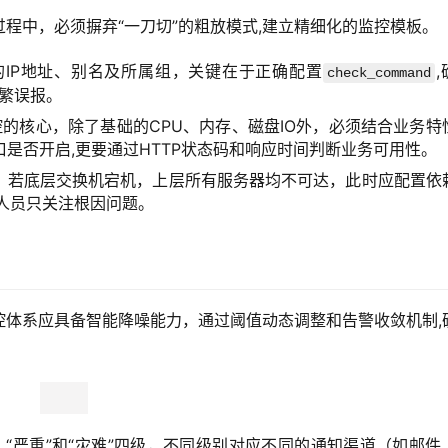
程中，必须摒弃“一刀切”的粗放模式,建立精细化的监控模板。
的IP地址、别名及所属组，关键在于正确配置
check_command
频繁误报。
的核心，除了基础的CPU、内存、磁盘IO外，必须结合业务特
口是否开启,更要通过HTTP状态码和响应时间判断业务可用性。
，若底层交换机宕机，上层所有服务器均不可达，此时应配置依
人员只关注根因问题。
控体系应具备智能降噪能力，通过阈值动态调整和告警收敛机制,
”、“严重”和“灾难”四级，不同级别对应不同的通知渠道（如邮件