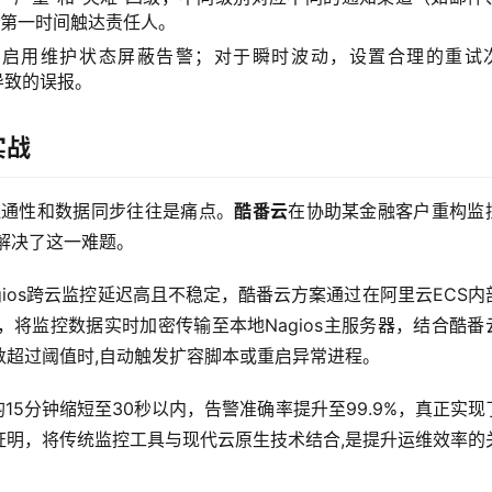
能第一时间触达责任人。
应启用维护状态屏蔽告警；对于瞬时波动，设置合理的重试
导致的误报。
实战
络连通性和数据同步往往是痛点。
酷番云
在协助某金融客户重构监
美解决了这一难题。
gios跨云监控延迟高且不稳定，酷番云方案通过在阿里云ECS内
，将监控数据实时加密传输至本地Nagios主服务器，结合酷番
数超过阈值时,自动触发扩容脚本或重启异常进程。
15分钟缩短至30秒以内，告警准确率提升至99.9%，真正实现
证明，将传统监控工具与现代云原生技术结合,是提升运维效率的