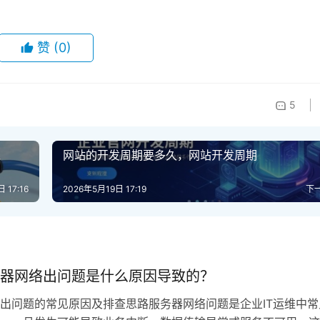
er/K8s）的有效监控？
建议采用以下方案：一是使用专门针对容器设计的插件（如nagio
I获取容器状态和资源使用情况；二是结合Prometheus等时序数据库
RDP或NSCA插件将关键告警数据推送至Nagios进行统一管理和通知
告警风暴、数据孤岛，还是自动化程度不足？欢迎在评论区分享
中深入解答。
小编，如若转载，请注明出处：
器配置指南
nagios配置监控报错解决