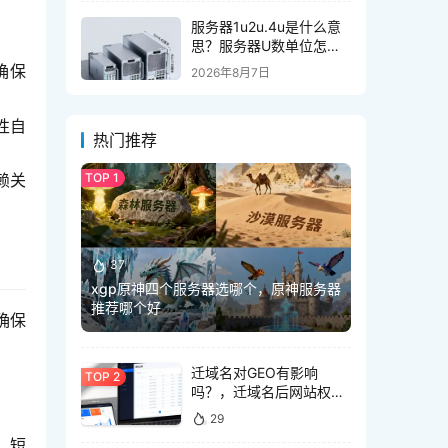
服务器1u2u.4u是什么意
思？服务器U数单位怎么
区分？
,确保
2026年8月7日
性自
热门推荐
赖关
37
xgp原神四个服务器选哪个，原神服务器
推荐哪个好
确保
迁域名对GEO有影响
吗？，迁域名后网站权重
会丢失吗
29
、短