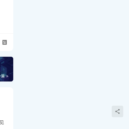
s-
，利用
,实
您的