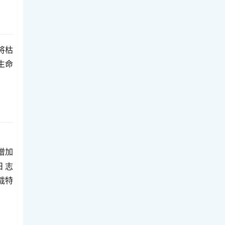
，将枯
生命
增加
日志
载特