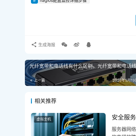
Q2: 如何在Nagios中实现对容器化应用（Dock
A:
 传统Nagios插件无法直接深入容器内部，
plugins-docker），通过Docker AP
Exporter采集容器指标，再通过Nagios的N
现传统监控与现代云原生监控的互补。
互动环节
您在日常运维中遇到的最大监控痛点是什么？是
实战经验或疑问,我们将选取典型问题在后续文章
图片来源于AI模型，如侵权请联系管理员。作者：酷
https://www.kufanyun.com/ask/488375.html
nagios监控教程新手入门
nagios监控服务
nagios配置监控详细步骤