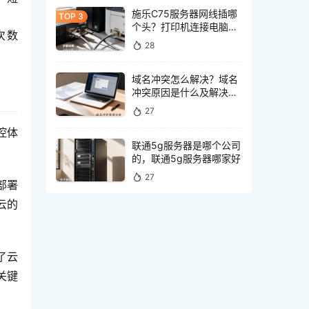
施乐C75服务器网线插哪
个头？打印机连接电脑网
次数
线接口怎么选
28
域名冲突怎么解决？域名
冲突原因是什么及解决方
法
27
控体
联通5g服务器是哪个公司
的，联通5g服务器哪家好
27
部署
云的
了云
关键