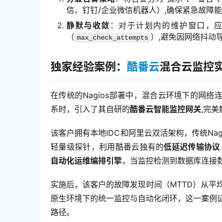
信、钉钉/企业微信机器人）,确保紧急故障
静默与收敛
：对于计划内的维护窗口，
（
）,避免因网络抖动
max_check_attempts
独家经验案例：
酷番云
混合云监控
在传统的Nagios部署中，混合云环境下的网
系时，引入了其自研的
酷番云智能监控网关
,完
该客户拥有本地IDC和阿里云双活架构，传统Na
轻量级探针，利用酷番云独有的
低延迟传输协议
自动化运维编排引擎
，当监控检测到数据库连接
实施后，该客户的故障发现时间（MTTD）从平均
原生环境下的统一监控与自动化闭环，这一案例
路径。