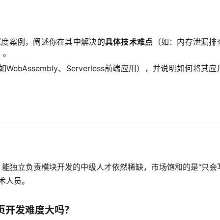
深度案例，阐述你在其中解决的
具体技术难点
（如：内存泄漏排
）。
bAssembly、Serverless前端应用），并说明如何将其应
？
验、能独立负责模块开发的中级人才依然稀缺，市场饱和的是“只会
术人员。
网页开发难度大吗？