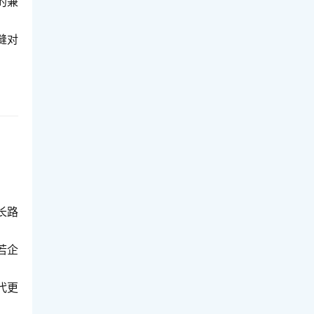
的兼
缝对
长路
若企
代更