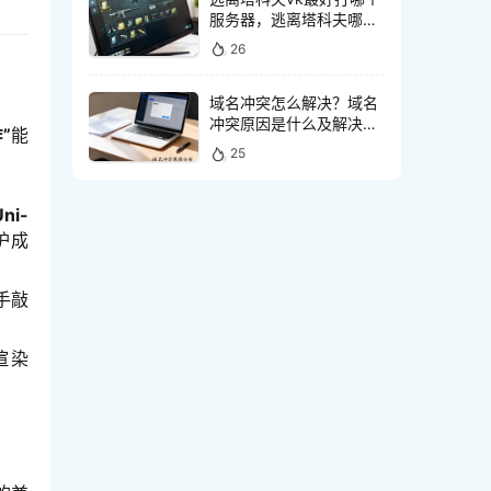
服务器，逃离塔科夫哪个
服务器延迟低
26
域名冲突怎么解决？域名
冲突原因是什么及解决方
”
能
法
25
Uni-
护成
手敲
渲染