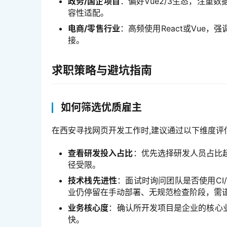
政务/国企项目
：偏好Vue2/3生态，注重
容性适配。
电商/零售行业
：高频使用React或Vue
接。
求职策略与避坑指南
如何筛选优质雇主
在西安寻找网页开发工作时,建议通过以下维度评
查看研发投入占比
：优先选择研发人员占比
径受限。
技术栈先进性
：面试时询问团队是否使用CI/C
业仍停留在手动部署、无规范检查阶段，需
业务核心度
：确认所开发项目是企业的核心
快。