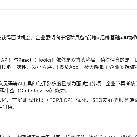
无法获得面试机会，企业更倾向于招聘具备
“前端+后端基础+AI协作
ion API）与React（Hooks）依然是双寡头格局，值得注意的是，
其能一次性开发小程序、H5及App，极大降低了企业多端维
lot、通义灵码等AI工具的使用熟练度已成为面试加分项，企业不再考核
码审查（Code Review）能力。
e配置优化、首屏加载速度（FCP/LCP）优化、SEO友好型服务端
硬性门槛。