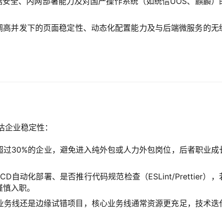
数据安全、内网部署能力及对国产操作系统（如统信UOS、麒麟）
，强调高并发下的页面稳定性、动态化配置能力及与后端微服务的无
估企业稳定性：
超过30%的企业，避免进入纯外包或人力外包岗位，后者职业成
D自动化部署、是否推行代码规范检查（ESLint/Prettier），
谨慎入职。
业务线还是边缘试错项目，核心业务线通常资源更充足，技术迭