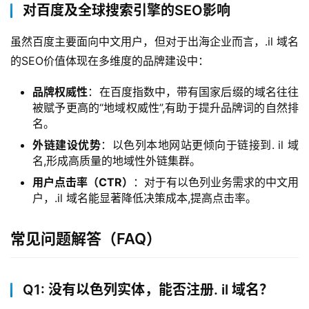
对百度及全球搜索引擎的SEO影响
产
虽然百度主要面向中文用户，但对于出海企业而言，.il 域名
品
的SEO价值体现在多维度的品牌建设中：
与
服
品牌权威性
：在百度指数中，带有国家后缀的域名往往
务
被赋予更高的“地域权威性”,有助于提升品牌词的自然排
名。
互
外链建设优势
：以色列本地网站更倾向于链接到. il 域
联
名,形成高质量的地域性外链集群。
网
用户点击率（CTR）
：对于有以色列业务需求的中文用
+
户，.il 域名能显著降低决策成本,提高点击率。
动
常见问题解答（FAQ）
态
关
Q1: 没有以色列实体，能否注册. il 域名？
于