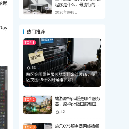
度依赖
程序是什么，最流行的
web服务器有哪些？
2026年8月8日
Ray
热门推荐
53
暗区突围维护服务器到什么时候s8，暗
区突围s8什么时候维护好？
端游原神pc版是哪个服务
器，原神pc版国服和国际
服有什么区别
42
施乐C75服务器网线插哪