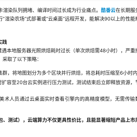
显卡渲染队列拥堵、编译时间过长成为行业痛点。
酷番云
在长期服
“渲染农场”式部署或“云桌面”远程开发，能解决90以上的性能
实践
遭遇本地服务器光照烘焙耗时过长（单次烘焙需48小时），严重
，采取了以下策略：
集群，将地图划分为多个区块并行烘焙，将总耗时压缩至6小时
时扩容至20台云实例进行压力测试，测试结束后立即释放资源，
美术人员通过云桌面实时查看引擎内的高精度模型，无需传输
包、测试），云端算力不仅更具性价比，且能显著缩短产品上市