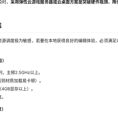
染时，
采用弹性云游戏服务器或云桌面方案是突破硬件瓶颈、降
槛
件资源调度极为敏感，若要在本地获得良好的编辑体验，必须满足
目）
 5 系列，主频2.5GHz以上。
，否则材质加载易卡顿）。
580（4GB显存以上）。
度。
景）