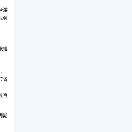
务游
瓶颈
拖慢
内。
节省
数百
周期