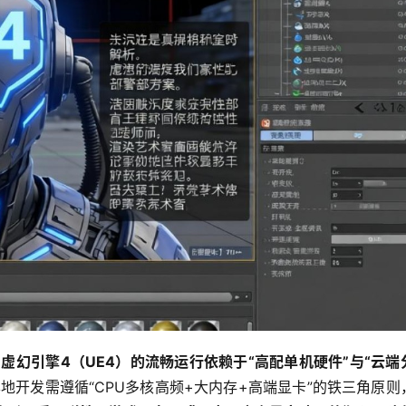
，
虚幻引擎4（UE4）的流畅运行依赖于“高配单机硬件”与“云端
地开发需遵循“CPU多核高频+大内存+高端显卡”的铁三角原则