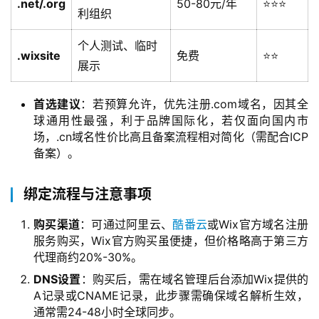
.net/.org
50-80元/年
⭐⭐⭐
利组织
个人测试、临时
.wixsite
免费
⭐⭐
展示
首选建议
：若预算允许，优先注册.com域名，因其全
球通用性最强，利于品牌国际化，若仅面向国内市
场，.cn域名性价比高且备案流程相对简化（需配合ICP
备案）。
绑定流程与注意事项
购买渠道
：可通过阿里云、
酷番云
或Wix官方域名注册
服务购买，Wix官方购买虽便捷，但价格略高于第三方
代理商约20%-30%。
DNS设置
：购买后，需在域名管理后台添加Wix提供的
A记录或CNAME记录，此步骤需确保域名解析生效，
通常需24-48小时全球同步。