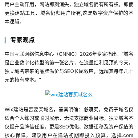
用户主动弃用，网站即刻消失，独立域名拥有所有权，即使
互
更换建站工具，域名仍归用户所有,这是数字资产保护的基
联
本逻辑。
网
+
专家观点
动
中国互联网络信息中心（CNNIC）2026年专家指出：“域名
态
是企业数字化转型的第一张名片，在流量红利见顶的今天，
独立域名带来的品牌溢价与SEO长尾效应，远超其每年几十
关
元的持有成本。”
于
我
们
Wix建站是否要买域名，答案明确：
必须买
，免费子域名仅
适合个人练习或临时展示，无法支撑商业目标，独立域名不
仅提升品牌信任度，更是SEO优化、数据迁移及资产保值的
核心保障，建议用户在建站初期即投入预算，选择.com