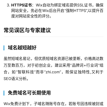
HTTPS证书
：Wix自动为绑定域名提供SSL证书，确保
网站安全，务必在Wix后台开启“强制HTTPS”,以提升百
度对网站安全性的评分。
常见误区与专家建议
域名越短越好
虽然短域名易记，但优质短域名资源已被垄断，价格高达数
首
万至数百万，对于初创企业，建议采用“品牌词+行业词”组
页
合，如“智联科技”而非“zhi.com”，既保证独特性,又利于
产
SEO语义分析。
品
与
免费域名可长期使用
服
务
Wix免费计划下，子域名随账号存在，若账号因违规被封或