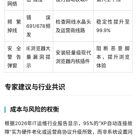
网络
错误
频繁
检查网线水晶头
稳定性提升至
691/678频
掉线
及运营商线路
99.9%
发
安全
IE浏览器大
阻断恶意脚
安装轻量级现代
警告
量漏洞提
本，提升浏览
浏览器内核插件
弹窗
示
体验
专家建议与行业共识
成本与风险的权衡
根据2026年IT运维行业报告显示，95%的“XP自动连接故
障”实为硬件老化或运营商协议升级所致，而非系统设置问