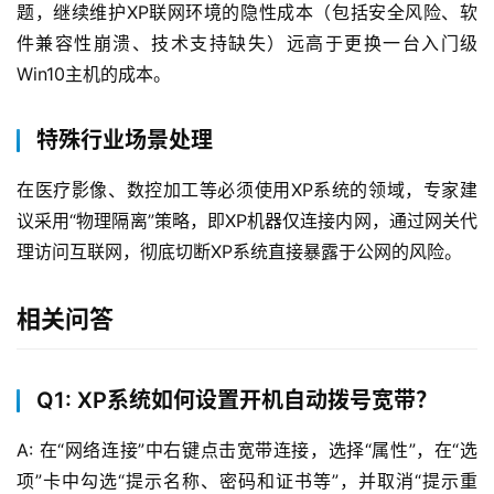
题，继续维护XP联网环境的隐性成本（包括安全风险、软
件兼容性崩溃、技术支持缺失）远高于更换一台入门级
首
Win10主机的成本。
页
产
特殊行业场景处理
品
与
在医疗影像、数控加工等必须使用XP系统的领域，专家建
服
议采用“物理隔离”策略，即XP机器仅连接内网，通过网关代
务
理访问互联网，彻底切断XP系统直接暴露于公网的风险。
互
相关问答
联
网
+
Q1: XP系统如何设置开机自动拨号宽带？
动
A: 在“网络连接”中右键点击宽带连接，选择“属性”，在“选
态
项”卡中勾选“提示名称、密码和证书等”，并取消“提示重