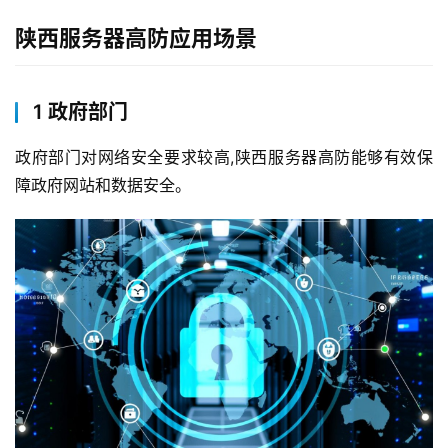
互
陕西服务器高防应用场景
联
网
+
1 政府部门
动
政府部门对网络安全要求较高,陕西服务器高防能够有效保
态
障政府网站和数据安全。
关
于
我
们