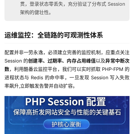
贯，登录状态零丢失，充分验证了分布式 Session
页
架构的健壮性。
产
品
运维监控：全链路的可观测性体系
与
服
务
配置并非一劳永逸，必须建立完善的监控机制，应重点关注 
Session 的
创建率、过期率、内存占用峰值
以及
异常中断次
互
数
，利用酷番云监控平台，我们可以实时抓取 PHP-FPM 的
联
进程状态与 Redis 的命中率，一旦发现 Session 写入失败
网
率飙升,立即触发告警并自动扩容。
+
动
态
关