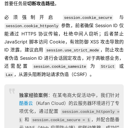
首要任务是
切断攻击路径
。
必须强制开启 
 与 
session.cookie_secure
 参数，前者确保 Session ID 仅
session.cookie_httponly
能通过 HTTPS 协议传输，杜绝中间人窃听；后者禁止 
JavaScript 脚本访问 Cookie，有效防御 XSS 攻击导致的 
ID 泄露，建议启用 
，防止攻击
session.use_strict_mode
者伪造 Session ID 进行会话固定攻击，对于高敏感业务，
还需配置 
 为 
 或 
session.cookie_samesite
Strict
，从源头阻断跨站请求伪造（CSRF）。
Lax
独家经验案例
：在某电商大促活动中，我们针对
酷番云
（Kufan Cloud）的云服务器环境进行了专
项优化，通过配置
session.cookie_httponly =
和
，并配合酷番
1
session.cookie_secure = 1
云 WAF（Web 应用防火墙）的联动策略，成功拦