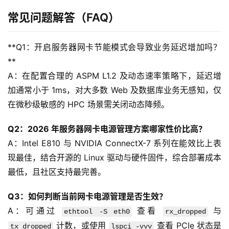
常见问题解答（FAQ）
动
态
**Q1：开启服务器网卡节能模式会导致业务延迟增加吗？
**
关
A：在配置合理的 ASPM L1.2 及动态速率策略下，延迟增
于
加通常小于 1ms，对大多数 Web 及数据库业务无感知，仅
我
们
在微秒级敏感的 HPC 场景需关闭动态降频。
Q2：2026 年服务器网卡电源管理方案哪家性价比高？
A：Intel E810 与 NVIDIA ConnectX-7 系列在能效比上表
现最佳，结合开源的 Linux 驱动与硬件固件，综合部署成本
最低，且社区支持最完善。
Q3：如何判断当前网卡电源管理是否生效？
A：可通过 
 查看 
 与 
ethtool -S eth0
rx_dropped
 计数，或使用 
 查看 PCIe 状态是
tx_dropped
lspci -vvv