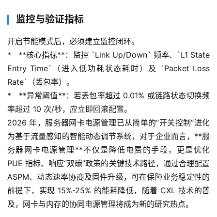
监控与验证指标
开启节能模式后，必须建立监控闭环。
*   **核心指标**：监控 `Link Up/Down` 频率、`L1 State 
Entry Time`（进入低功耗状态耗时）及 `Packet Loss 
首
页
Rate`（丢包率）。
*   **异常阈值**：若丢包率超过 0.01% 或链路状态切换频
产
率超过 10 次/秒，应立即回滚配置。
品
2026 年，服务器网卡电源管理已从简单的“开关控制”进化
与
为基于流量感知的智能动态调节系统，对于企业而言，**服
服
务器网卡电源管理**不仅是降低电费的手段，更是优化 
务
PUE 指标、响应“双碳”政策的关键技术路径，通过合理配置 
ASPM、动态速率协商及固件升级，可在保障业务稳定性的
互
前提下，实现 15%-25% 的能耗降低，随着 CXL 技术的普
联
网
及，网卡与内存的协同电源管理将成为新的研究热点。
+