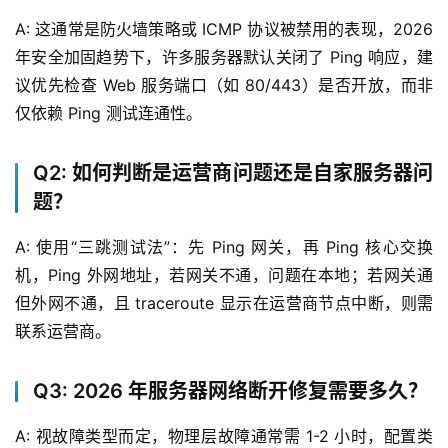
页
A: 这通常是防火墙策略或 ICMP 协议被禁用的表现，2026 
年安全加固趋势下，许多服务器默认关闭了 Ping 响应，建
产
议优先检查 Web 服务端口（如 80/443）是否开放，而非
品
仅依赖 Ping 测试连通性。
与
服
务
Q2: 如何判断是运营商问题还是自家服务器问
题？
互
联
A: 使用“三跳测试法”：先 Ping 网关，再 Ping 核心交换
网
机，Ping 外网地址，若网关不通，问题在本地；若网关通
+
但外网不通，且 traceroute 显示在运营商节点中断，则需
联系运营商。
动
态
Q3: 2026 年服务器网络断开修复需要多久？
关
A: 视故障类型而定，物理层故障通常需 1-2 小时，配置类