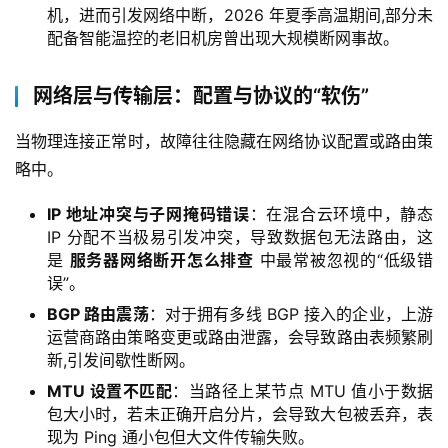
机，进而引发网络中断，2026 年夏季高温期间,部分未
配备智能温控的老旧机房曾出现大规模断网事故。
网络层与传输层：配置与协议的“软伤”
当物理连接正常时，故障往往隐藏在网络协议配置或路由策
略中。
IP 地址冲突与子网掩码错误
：在混合云环境中，静态
IP 分配不当极易引发冲突，导致数据包无法路由，这
是
服务器网络断开怎么排查
中最常被忽视的“低级错
误”。
BGP 路由震荡
：对于拥有多线 BGP 接入的企业，上游
运营商路由策略变更或路由泄露，会导致路由表频繁刷
新,引发间歇性断网。
MTU 设置不匹配
：当路径上某节点 MTU 值小于数据
包大小时，若未正确开启分片，会导致大包被丢弃，表
现为 Ping 通小包但大文件传输失败。