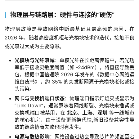
物理层与链路层：硬件与连接的“硬伤”
物理层故障是导致网络中断最基础且最高频的原因，在 
2026 年，随着高密度机柜与光模块技术的迭代，接触不良
或光衰过大成为主要隐患。
光模块与光纤衰减
：单模光纤在长距离传输中，若光功
率低于接收灵敏度阈值（如 -24dBm），将直接导致丢
包，根据中国信通院 2026 年发布的《数据中心网络运
维白皮书》，约 35% 的突发断网源于光模块老化或接
头污染。
网卡与交换机端口状态
：物理端口指示灯熄灭或显示为
“Link Down”，通常意味着网线断裂、光模块未插紧或
交换机端口被禁用，在
北京、上海、深圳
等一线城市
的核心机房，由于设备更新换代快,新旧设备兼容性导
致的链路协商失败也时有发生。
电源与散热影响
：网络设备过热会导致芯片降频甚至宕