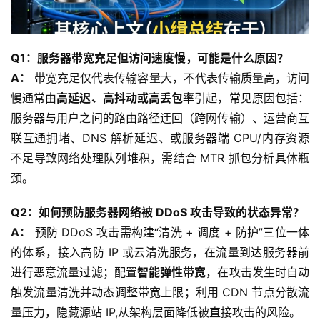
关
于
我
Q1：服务器带宽充足但访问速度慢，可能是什么原因？
们
A：
 带宽充足仅代表传输容量大，不代表传输质量高，访问
慢通常由
高延迟、高抖动或高丢包率
引起，常见原因包括：
服务器与用户之间的路由路径迂回（跨网传输）、运营商互
联互通拥堵、DNS 解析延迟、或服务器端 CPU/内存资源
不足导致网络处理队列堆积，需结合 MTR 抓包分析具体瓶
颈。
Q2：如何预防服务器网络被 DDoS 攻击导致的状态异常？
A：
 预防 DDoS 攻击需构建“清洗 + 调度 + 防护”三位一体
的体系，接入高防 IP 或云清洗服务，在流量到达服务器前
进行恶意流量过滤；配置
智能弹性带宽
，在攻击发生时自动
触发流量清洗并动态调整带宽上限；利用 CDN 节点分散流
量压力，隐藏源站 IP,从架构层面降低被直接攻击的风险。