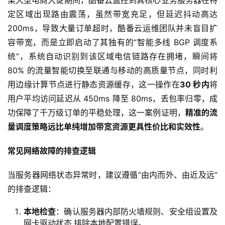
某大型电商大促期间，酷番云监控到其核心业务服务器在特
定区域出现路由震荡，虽然带宽充足，但延迟抖动高达 
200ms，导致大量订单超时，酷番云运维团队并未盲目扩
容带宽，而是立即启动了其独有的“智能多线 BGP 调度系
统”，系统自动识别到该区域电信链路存在拥堵，瞬间将 
80% 的流量智能切换至联通与移动的高质量节点，同时利
用边缘计算节点进行静态资源缓存，这一操作在
30 秒内
将
用户平均访问延迟从 450ms 降至 80ms，丢包率归零，成
功保障了千万级订单的平稳处理，这一案例证明，
精准的流
量调度策略远比单纯增加带宽资源更具性价比和实效性
。
常见网络故障的排查逻辑
当服务器网络状态异常时，建议遵循“由内而外、由近及远”
的排查逻辑：
本地检查
：确认服务器内部防火墙规则、安全组设置及
网卡驱动状态,排除本地配置错误。