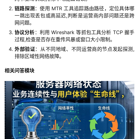
链路探测
：使用 MTR 工具追踪路由路径，定位具体哪
首
一跳出现丢包或高延迟,判断是运营商内部问题还是跨
页
网问题。
协议分析
：利用 Wireshark 等抓包工具分析 TCP 握手
产
过程,检查是否存在重传风暴或窗口大小限制。
品
与
外部验证
：从不同地域、不同运营商的节点发起探测,
排除区域性网络故障。
服
务
相关问答模块
互
联
网
+
动
态