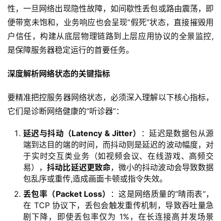
性，一旦网络出现隐性故障，如间歇性丢包或路由震荡，即
便带宽未饱和，业务响应也会呈现“假死”状态，直接摧毁用
户信任，构建从底层物理链路到上层应用协议的全景监控,
是保障服务器稳定运行的首要任务。
深度解析网络状态的关键指标
要精准把控服务器网络状态，必须深入理解以下核心指标，
它们是诊断网络健康的“听诊器”：
延迟与抖动（Latency & Jitter）
：延迟是数据包从源
端到达目的端的时间，而抖动则是延迟的波动幅度，对
于实时交互类业务（如视频会议、在线游戏、高频交
易），
抖动比延迟更致命
，微小的抖动波动会导致数据
包乱序或重传,造成画面卡顿或指令失效。
丢包率（Packet Loss）
：这是网络质量的“晴雨表”，
在 TCP 协议下，丢包会触发重传机制，导致吞吐量急
剧下降，即使丢包率仅为 1%，在长连接高并发场景