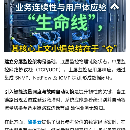
建立分层监控架构
是基础，底层监控物理链路状态，中层监
控网络协议栈（TCP/UDP），上层监控应用层响应，通过
集成 SNMP、NetFlow 及 ICMP 探测,形成数据闭环。
引入智能流量调度与故障自动切换
是提升韧性的关键，当主
链路出现丢包或延迟激增时，系统应能毫秒级识别并自动将
流量切换至备用链路或边缘节点,确保业务无感知。
在此方面，
酷番云
提供了极具参考价值的独家经验案例，在