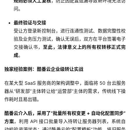
规则必须人工复核
，防止因配置遗漏导致新环境无法访
问。
最终验证与交接
受让方登录新控制台，进行连通性测试、数据完整性校
验及业务压力测试，确认无误后，双方在平台签署电子
交接确认书，
至此，法律意义上的所有权转移正式完
成
。
独家经验案例：酷番云企业级转让实战
在某大型 SaaS 服务商的架构调整中，面临将 50 台云服务
首
器从“研发部”主体转让给“运营部”主体的需求，传统线下操
页
作耗时且易出错。
酷番云介入后，采用了“批量所有权变更 + 自动化配置同步”
产
品
方案
，利用 API 接口批量导入待转让服务器列表，系统自
与
动校验资源状态；通过酷番云的“配置模板”功能，将旧服务