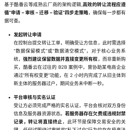
基于酷番云等成熟云厂商的架构逻辑,
高效的转让流程应遵
循“申请 – 审核 – 迁移 – 验证”四步走策略
，确保每一步都有
据可查。
发起转让申请
在控制台提交转让工单，明确受让方信息，此时需选择
“数据保留模式”或“数据清空模式”，对于核心业务系
统，
强烈建议保留数据并直接变更所有权
，而非重新购
买，酷番云在过往的 B2B 案例中，曾协助某电商企业
通过“所有权变更”功能，在 2 小时内完成了从旧主体到
新主体的服务器过户，期间业务未中断一秒。
平台审核与实名认证
受让方必须完成严格的实名认证，平台会核对双方身份
信息及服务器资源状态。
若服务器存在欠费或违规封禁
记录，转让将直接终止
，此环节是保障交易安全的关
键，任何试图绕过审核的“私下过户”行为均存在极高法