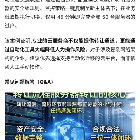
服
器的安全组规则、监控策略一键复制至新主体名下；在业务
务
低峰期执行切换，仅用 45 分钟即完成全部 50 台服务器的
过户。
互
联
该案例证明,
专业的云服务商不仅能提供转让通道，更能通
网
过自动化工具大幅降低人为操作风险
，对于涉及复杂网络架
+
构的企业，建议优先选择支持自动化迁移的云平台，而非依
赖人工手动操作。
动
态
常见问题解答（Q&A）
关
于
我
们