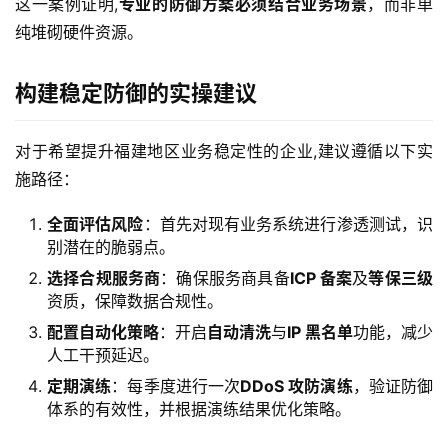
这一案例证明,
专业的防御方案必须结合业务场景
，而非单
纯堆砌硬件资源。
构建稳定防御的实操建议
对于希望提升福建地区业务稳定性的企业,建议遵循以下实
施路径：
全面评估风险
：首先对现有业务系统进行渗透测试，识
别潜在的脆弱点。
首
选择合规服务商
：确保服务商具备
ICP 备案
及
等保三级
页
资质，保障数据合规性。
配置自动化策略
：开启
自动清洗
与
IP 黑名单
功能，减少
产
人工干预延迟。
品
定期演练
：每季度进行一次
DDoS 攻防演练
，验证防御
与
体系的有效性，并根据演练结果优化策略。
服
务