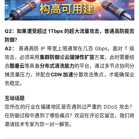
Q2：如果遭受超过 1Tbps 的超大流量攻击，普通高防能否
防御？
A2：
 普通高防 IP 带宽上限通常在几百 Gbps，面对 T 级
攻击，必须采用
集群防御
或
云端弹性扩容
方案，此时需要结
合
酷番云
等具备
分布式清洗能力
的平台，通过多节点协同分
摊流量压力，并配合
CDN 加速
分散攻击焦点，才能确保业
务稳定。
互动话题
您所在的行业在福建地区是否遇到过严重的 DDoS 攻击？
在防御过程中遇到了哪些痛点？欢迎在评论区留言，我们将
邀请技术专家为您一对一解答。