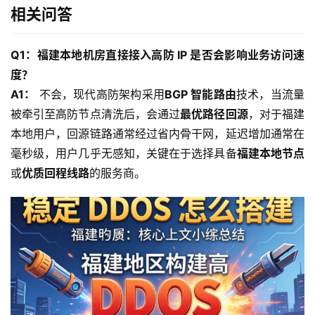
相关问答
互
联
Q1：福建本地机房直接接入高防 IP 是否会影响业务访问速
网
度？
+
A1：
 不会，现代高防架构采用
BGP 智能路由
技术，当流量
被牵引至高防节点清洗后，会通过
最优路径回源
，对于福建
动
本地用户，回源链路通常经过省内骨干网，延迟增加通常在
态
毫秒级，用户几乎无感知，关键在于选择具备
福建本地节点
或
优质回程线路
的服务商。
关
于
我
们