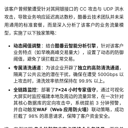
该客户曾频繁遭受针对其网银接口的 CC 攻击与 UDP 洪水
攻击，导致业务响应延迟高达数秒，酷番云技术团队并未采
用通用的标准套餐，而是深入分析了该客户的业务流量模
型，实施了以下独家策略：
动态阈值调整
：结合
酷番云智能分析引擎
，针对该客户
业务特点（如早晚高峰交易量大），设置了动态的防御
阈值，避免了误拦截正常交易。
专属清洗通道
：为该企业开辟了
独立的高防清洗通道
，
隔离了公共云池的潜在干扰，确保在遭受 500Gbps 以
上攻击时，清洗效率依然保持在 99.9% 以上。
全链路监控
：部署了
7×24 小时专家值守
，通过可视化
大屏实时监控福建本地及周边的流量异常，在一次针对
其核心数据库的定向攻击中，系统提前 3 分钟预警，
并自动触发
WAF（Web 应用防火墙）
联动策略，成功
拦截了 98% 的恶意请求，保障了客户资金安全。