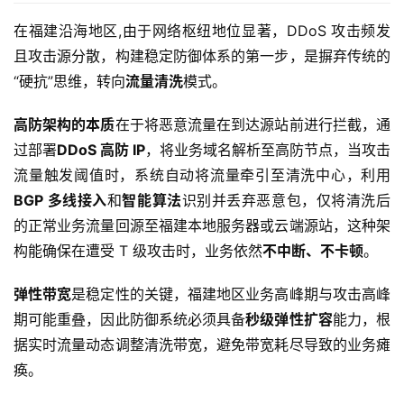
在福建沿海地区,由于网络枢纽地位显著，DDoS 攻击频发
且攻击源分散，构建稳定防御体系的第一步，是摒弃传统的
“硬抗”思维，转向
流量清洗
模式。
高防架构的本质
在于将恶意流量在到达源站前进行拦截，通
过部署
DDoS 高防 IP
，将业务域名解析至高防节点，当攻击
流量触发阈值时，系统自动将流量牵引至清洗中心，利用
BGP 多线接入
和
智能算法
识别并丢弃恶意包，仅将清洗后
的正常业务流量回源至福建本地服务器或云端源站，这种架
构能确保在遭受 T 级攻击时，业务依然
不中断、不卡顿
。
弹性带宽
是稳定性的关键，福建地区业务高峰期与攻击高峰
期可能重叠，因此防御系统必须具备
秒级弹性扩容
能力，根
据实时流量动态调整清洗带宽，避免带宽耗尽导致的业务瘫
痪。