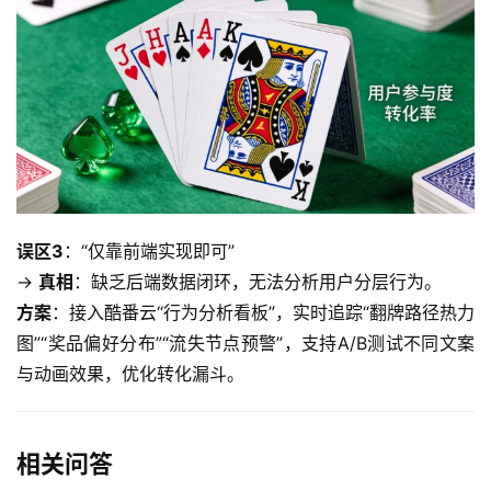
务
互
联
网
+
动
态
误区3
：“仅靠前端实现即可”
→ 
真相
：缺乏后端数据闭环，无法分析用户分层行为。
关
方案
：接入酷番云“行为分析看板”，实时追踪“翻牌路径热力
于
图”“奖品偏好分布”“流失节点预警”，支持A/B测试不同文案
我
与动画效果，优化转化漏斗。  
们
相关问答