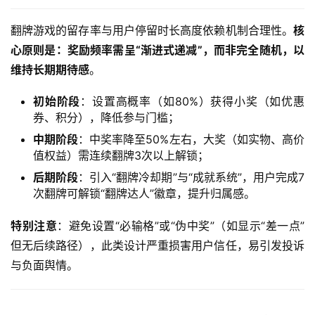
翻牌游戏的留存率与用户停留时长高度依赖机制合理性。
核
心原则是：奖励频率需呈“渐进式递减”，而非完全随机，以
维持长期期待感
。  
初始阶段
：设置高概率（如80%）获得小奖（如优惠
券、积分），降低参与门槛；
中期阶段
：中奖率降至50%左右，大奖（如实物、高价
值权益）需连续翻牌3次以上解锁；
后期阶段
：引入“翻牌冷却期”与“成就系统”，用户完成7
次翻牌可解锁“翻牌达人”徽章，提升归属感。
特别注意
：避免设置“必输格”或“伪中奖”（如显示“差一点”
但无后续路径），此类设计严重损害用户信任，易引发投诉
与负面舆情。  