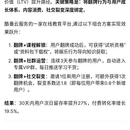
价值（LTV）提升路径。
关键策略是：将翻牌行为与用户成
长体系、内容消费、社交裂变深度绑定
。  
酷番云服务的一家在线教育平台,通过以下组合方案实现效
果跃升：  
翻牌+课程解锁
：用户翻牌成功后，可获得“试听资格”
或“资料包下载权”，将娱乐行为导向知识获取；
翻牌+社群运营
：连续3天参与翻牌的用户，自动进入
专属VIP群，每日推送学习干货；
翻牌+社交裂变
：邀请1位新用户注册，可额外获得1次
翻牌机会，裂变系数达1.8（即每位用户带来0.8个新增
用户）。
结果
：30天内用户次日留存率提升27%，付费转化率增长
19.5%。  