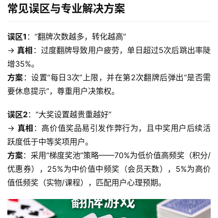
常见误区与专业解决方案
误区1
：“翻牌次数越多，转化越高”
→ 
真相
：过度翻牌导致用户疲劳，单日超过5次后跳出率陡
增35%。
方案
：设置“每日3次”上限，并在第2次翻牌后弹出“是否需
要休息提示”，尊重用户决策权。  
误区2
：“大奖设置越贵重越好”
→ 
真相
：高价值奖品易引发作弊行为，且中奖用户后续活
首
跃度低于中等奖项用户。
页
方案
：采用“梯度奖池”策略——70%为低价值高频奖（积分/
优惠券），25%为中价值中频奖（会员天数），5%为高价
产
值低频奖（实物/课程），匹配用户心理预期。  
品
与
服