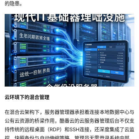
的隐患。
首
页
产
品
与
服
务
云环境下的混合管理
互
联
在混合云架构下，服务器管理器承担着连接本地数据中心与
网
公有云资源的桥梁作用，酷番云的云服务器管理后台不仅支
+
持传统的远程桌面（RDP）和SSH连接，还深度集成了云监
控、快照备份与自动伸缩策略，管理员无需登录系统内部，