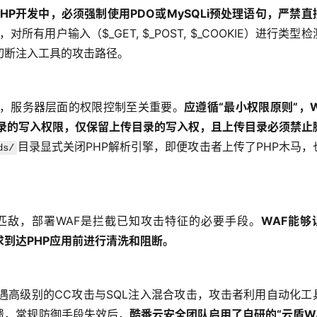
PHP开发中，必须强制使用PDO或MySQLi预处理语句，严禁直
所有用户输入（$_GET, $_POST, $_COOKIE）进行类型
切断注入工具的攻击路径。
型外，服务器层面的权限控制至关重要。
应遵循“最小权限原则”，W
站目录的写入权限，仅保留上传目录的写入权，且上传目录必须禁止
目录显式关闭PHP解析引擎，即便攻击者上传了PHP木马，
ds/
匹敌，部署WAF是拦截已知攻击特征的必要手段。
WAF能够
请求到达PHP应用前进行清洗和阻断。
遇高级别的CC攻击与SQL注入混合攻击，攻击者利用自动化工
溃，常规防御手段失效后，
酷番云安全团队启用了自研的“云盾WA