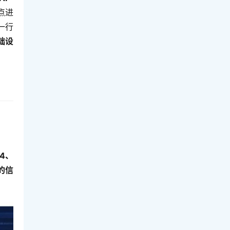
点进
一行
础设
4、
的信