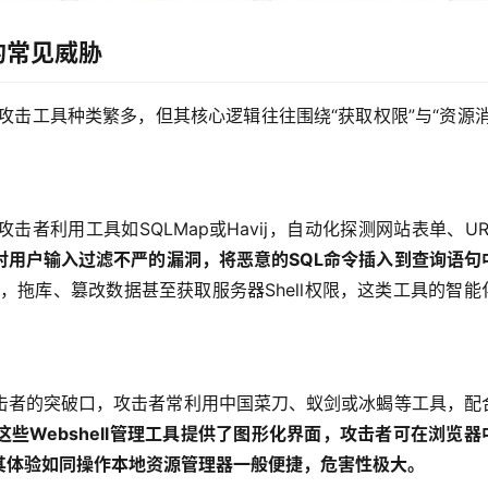
的常见威胁
攻击工具种类繁多，但其核心逻辑往往围绕“获取权限”与“资源消
者利用工具如SQLMap或Havij，自动化探测网站表单、UR
对用户输入过滤不严的漏洞，将恶意的SQL命令插入到查询语句
，拖库、篡改数据甚至获取服务器Shell权限，这类工具的智能
攻击者的突破口，攻击者常利用中国菜刀、蚁剑或冰蝎等工具，配
这些Webshell管理工具提供了图形化界面，攻击者可在浏览器
其体验如同操作本地资源管理器一般便捷，危害性极大。