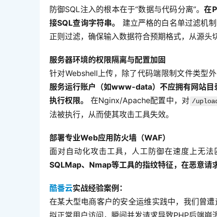
防御SQL注入的根本在于“数据与代码分离”。
在
接SQL查询字符串。
 建立严格的白名单过滤机制，对
正则过滤，确保输入数据符合预期格式，从源头
服务器环境的权限隔离与配置加固
针对Webshell上传，除了代码端限制文件类
服务运行账户（如www-data）不应拥有网
执行权限。
 在Nginx/Apache配置中，对
/uploa
法被执行，从而使其攻击工具失效。
部署专业Web应用防火墙（WAF）
面对自动化攻击工具，人工防御在速度上无法
SQLMap、Nmap等工具的指纹特征，在恶意
酷番云
实战经验案例：
在某大型电商客户的安全运维实践中，我们曾遭
拟正常用户访问，瞬间并发请求导致PHP后端崩