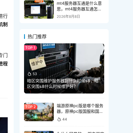
mt4服务器互通是什么意
思，mt4服务器互通怎么
设置
口进行
2026年8月8日
机制
热门推荐
专门
进程
53
暗区突围维护服务器到什么时候s8，暗
区突围s8什么时候维护好？
端游原神pc版是哪个服务
器，原神pc版国服和国际
服有什么区别
44