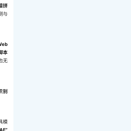
接拼
检测与
eb
脚本
也无
识别
具模
F”