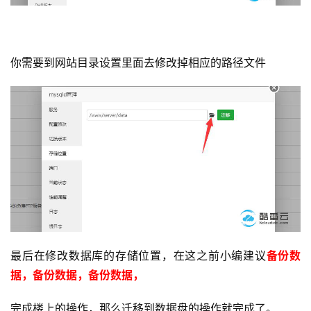
服
务
你需要到网站目录设置里面去修改掉相应的路径文件
互
联
网
+
动
态
关
于
我
最后在修改数据库的存储位置，在这之前小编建议
备份数
们
据，备份数据，备份数据，
完成楼上的操作，那么迁移到数据盘的操作就完成了。