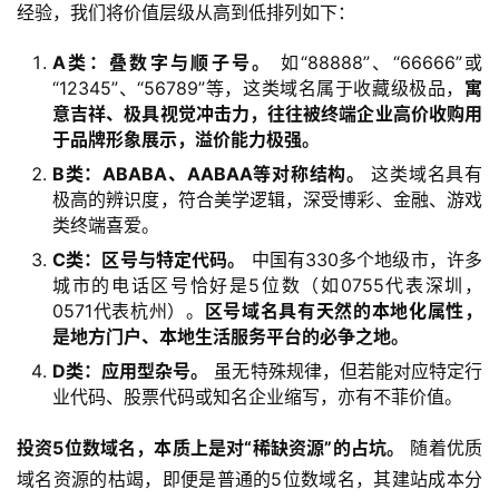
经验，我们将价值层级从高到低排列如下：
A类：叠数字与顺子号。
如“88888”、“66666”或
“12345”、“56789”等，这类域名属于收藏级极品，
寓
意吉祥、极具视觉冲击力，往往被终端企业高价收购用
于品牌形象展示，溢价能力极强。
B类：ABABA、AABAA等对称结构。
这类域名具有
极高的辨识度，符合美学逻辑，深受博彩、金融、游戏
类终端喜爱。
C类：区号与特定代码。
中国有330多个地级市，许多
城市的电话区号恰好是5位数（如0755代表深圳，
0571代表杭州）。
区号域名具有天然的本地化属性，
是地方门户、本地生活服务平台的必争之地。
D类：应用型杂号。
虽无特殊规律，但若能对应特定行
业代码、股票代码或知名企业缩写，亦有不菲价值。
投资5位数域名，本质上是对“稀缺资源”的占坑。
 随着优质
域名资源的枯竭，即便是普通的5位数域名，其建站成本分