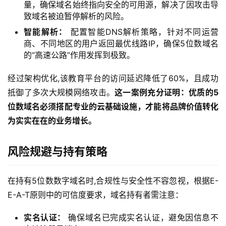
量，确保域名始终指向安全的可用源，解决了因攻击导
致域名被迫暂停解析的风险。
智能解析：
配置智能DNS解析策略，针对不同运营
商、不同地区的用户返回最优线路IP，确保5位数域名
的“高速公路”作用发挥到极致。
经过架构优化,该教育平台的访问延迟降低了60%，且成功
抵御了多次大规模网络攻击。
这一案例充分证明：优质的5
位数域名必须搭配专业的云基础设施，才能将品牌价值转化
为实实在在的业务增长。
风险规避与持有策略
首
在持有5位数数字域名时,合规性与安全性不容忽视，根据E-
页
E-A-T原则中的可信度要求，域名持有者需注意：
产
实名认证：
确保域名已完成实名认证，避免因信息不
品