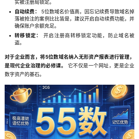
实被注册局锁定。
与
自动续费：
5位数域名价值高，因忘记续费导致域名掉
服
落被抢注的案例比比皆是，建议开启自动续费功能，并
务
确保账户余额充足。
转移锁定：
开启注册商转移锁定功能，防止域名被
互
盗。
联
网
对于企业而言，将5位数域名纳入无形资产报表进行管理，
+
是现代企业治理的必修课。
 它不仅是一个网址，更是企业
数字资产的基石。
动
态
关
于
我
们