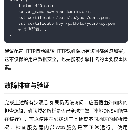
    listen 443 ssl;

    server_name www.yourdomain.com;

    ssl_certificate /path/to/your/cert.pem;

    ssl_certificate_key /path/to/your/key.pem;

    # 其他配置...

首
}
页
建议配置HTTP自动跳转HTTPS,确保所有访问都经过加密，
产
这不仅保护用户数据安全，也是搜索引擎排名的重要权重因
品
素。
与
服
故障排查与验证
务
互
完成上述所有步骤后,如果仍无法访问，应遵循由外向内的
联
排查逻辑，确认域名解析是否已全球生效（本地DNS可能存
网
在缓存），可以使用在线拨测工具检查不同地区的解析情
+
况，检查服务器内部Web服务是否正常运行，使用