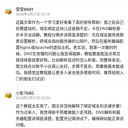
雪雪6691
2026年2月21日 02:19
这篇文章作为一个学习爱好者看了真的很有帮助！我之前自己
折腾建站时，域名绑定这块儿总是搞不定，卡在DNS解析那
步半天没动静。教程分两步讲得蛮清楚的：先在域名服务商那
里设置解析，把域名指向服务器的公网IP，然后在服务器端配
置Nginx或Apache的虚拟主机。老实说，我第一次做的时
候，DNS生效慢的问题让我急得跳脚，教程要是能加点常见
错误排查就更好啦，比如解析延迟时怎么检查。但整体来说，
图文结合对新手小白真心友好，步骤不复杂，照着做基本能成
功。我感觉这教程能让更多人省去很多摸索时间，推荐给刚入
门的朋友们试试！
小影7680
2026年2月21日 02:20
这个教程太实用了，图文并茂地解释了绑定域名的关键步骤！
作为过来人，我觉得新手照着做能少走弯路，DNS解析和服
务器配置讲得挺清楚，配置完记得测试下，确保网站能正常访
问哦。