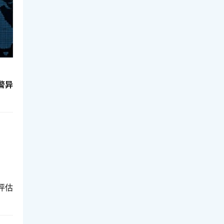
警异
评估