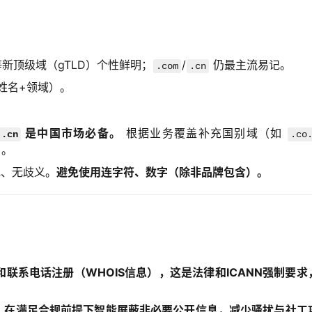
新顶级域（gTLD）个性鲜明；
/
仍最主流易记。
.com
.cn
姓名+领域）。
是中国市场必备。
根据业务覆盖补充国别域（如
.cn
.co
）。
记、无歧义。
避免使用连字符、数字（除非品牌包含）。
联系电话注册（WHOIS信息），这是法律和ICANN强制要求
”，在满足合规前提下智能屏蔽非必要公开信息，减少骚扰与社工