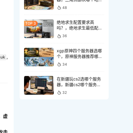
服务器最多？
48
绝地求生配置要求高
吗？，绝地求生最低配置
要求是多少？
36
xgp原神四个服务器选哪
个，原神服务器推荐哪个
,
.uk
好
34
在新疆玩cs2选哪个服务
器，新疆cs2哪个服务器
延迟低
32
，虚
攻击