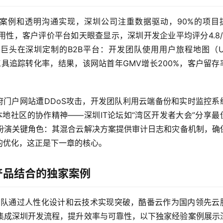
案例和透明沟通实现，深圳公司注重数据驱动，90%的项目
me可用性，客户评价平台如天眼查显示，深圳开发企业平均评分4.8/
头在深圳定制的B2B平台：开发团队使用用户旅程地图（Use
ytics工具追踪转化率，结果，该网站首年GMV增长200%，客户留
政府门户网站遭DDoS攻击，开发团队利用云端备份和实时监控系
地社区的协作精神——深圳IT论坛如“湾区开发者大会”分享最
扮演关键角色：其混合云解决方案提供审计日志和灾备机制，确
的优化，这正是下一章的核心。
产品结合的独家案例
团队通过人性化设计和云技术实现突破，酷番云作为国内领先云
缝集成深圳开发流程，提升效率与可靠性，以下独家经验案例展示