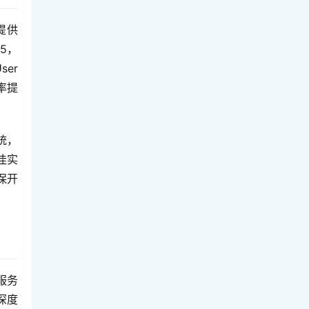
提供
5，
r 
存率提
统，
佳实
保开
服务
深度