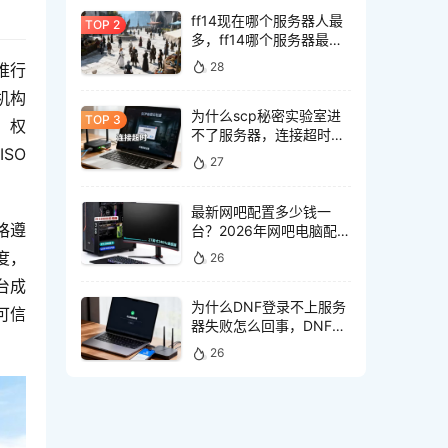
ff14现在哪个服务器人最
多，ff14哪个服务器最热
闹
28
推行
机构
为什么scp秘密实验室进
，权
不了服务器，连接超时怎
O 
么解决？
27
最新网吧配置多少钱一
格遵
台？2026年网吧电脑配置
推荐清单，高性价比装机
度，
26
方案
台成
为什么DNF登录不上服务
可信
器失败怎么回事，DNF登
录失败无法连接服务器怎
26
么办