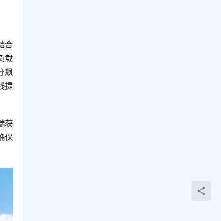
结合
负载
分飙
线提
端获
确保