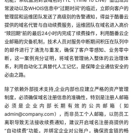
功能，系统监测到该域名的TTL（Time To Live）值出现异
常波动以及WHOIS信息中“过期时间”的临近，立即向客户的
管理层和运维团队发送了高级别的告警通知，得益于酷番云
提供的域名代管与自动续费服务，运维团队在域名进入高价
“赎回期”前的最后24小时内完成了续费操作，利用酷番云企
业邮箱的灾备机制，技术人员对服务中断期间积压在队列中
首
的邮件进行了清洗与重发，确保了客户零感知、业务零中
页
断，这一案例充分证明，将域名管理纳入整体的云治理体
系，利用自动化工具替代人工记忆，是保障企业通信安全的
产
必由之路。
品
与
除了依赖外部技术支持,企业内部也应建立严格的资产管理
服
制度，必须确保域名注册信息的准确性，特别是注册人邮箱
务
必须是企业内部长期有效的公共邮箱（如
admin@company.com），而非员工个人邮箱，以防员工
互
离职导致无法接收续费通知，建议开启域名注册商提供的
联
网
“自动续费”功能，并绑定企业对公账户，确保资金链的畅