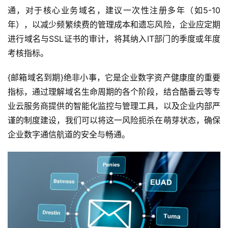
+
通，对于核心业务域名，建议一次性注册多年（如5-10
年），以减少频繁续费的管理成本和遗忘风险，企业应定期
动
进行域名与SSL证书的审计，将其纳入IT部门的季度或年度
态
考核指标。
关
{邮箱域名到期}绝非小事，它是企业数字资产健康度的重要
于
指标，通过理解域名生命周期的各个阶段，结合酷番云等专
我
业云服务商提供的智能化监控与管理工具，以及企业内部严
们
谨的制度建设，我们可以将这一风险扼杀在萌芽状态，确保
企业数字通信航道的安全与畅通。