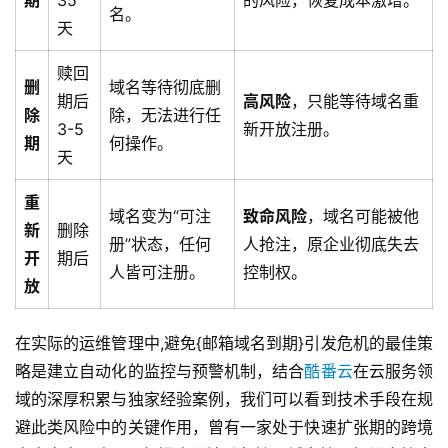
期
35
的风险，恢复成本激增。
名。
天
赎回
删
域名等待彻底删
期后
高风险
，只能等待域名重
除
除，无法进行任
3-5
新开放注册。
期
何操作。
天
重
域名变为“可注
致命风险
，域名可能被他
新
删除
册”状态，任何
人抢注，原企业彻底失去
开
期后
人皆可注册。
控制权。
放
在实际的运维管理中,避免{邮箱域名到期}引发危机的最佳策
略是建立自动化的监控与预警机制，结合
酷番云
在云服务领
域的深厚积累与独家经验案例，我们可以看到技术手段在规
避此类风险中的关键作用，曾有一家处于快速扩张期的跨境