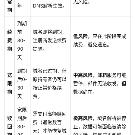
常
无风险。
年
DNS解析生效。
期
到期
续
前
域名即将到期，
低风险
，应在此阶段完成
费
30-
注册商发送续费
续费，避免遗忘。
期
90
提醒。
天
到期
域名已过期，但
宽
中高风险
，邮箱服务可能
后0-
原持有者仍可以
限
暂停，邮件无法收发，但
30
按正常价格续
期
数据尚在。
天
费。
宽限
需支付高额赎回
赎
期后
极高风险
，域名解析被停
费（通常数百
回
30-
止，数据可能面临被清除
元）才能恢复域