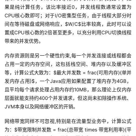
果是纯计算任务，该比率接近0，并发线程数通常设置为
CPU核心数即可；对于I/O密集型任务，由于线程大部分时
间在等待磁盘或网络响应，$W/C$比率较高，此时可以设
置成CPU核心数的2倍甚至更多，以充分利用CPU切换线程
带来的并发优势。
内存资源则是另一个硬性约束,每一个并发连接或线程都会
占用一定的内存空间，这包括栈空间、堆内存以及缓冲区
等，计算公式大致为：$最大并发数 = frac{可用内存}{单并
发内存占用}$，一个Java应用如果配置了堆内存为4GB，
且平均每个请求处理占用内存约10MB，那么理论上仅内存
层面就能支持约400个并发请求，但这尚未扣除操作系统、
JVM本身以及网络缓冲区的开销。
网络带宽同样不可忽视,特别是在流量型业务中，计算公式
为：$带宽限制并发数 = frac{总带宽 times 带宽利用率}{平