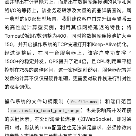
颈并非出在计算能力上，而是出在数据库连接池的竞争和网
络I/O的等待上，该业务逻辑涉及大量的商品详情查询，属
于典型的I/O密集型场景，我们建议客户首先升级至酷番云
的高性能计算型实例，利用其低网络延迟的特性；将
Tomcat的线程数调整为400，同时将数据库连接池扩大至
首
150，并开启操作系统的TCP快速打开和Keep-Alive优化，
页
经过调整后，在同一台服务器上，该客户成功支撑了
1500+的稳定并发，QPS提升了近4倍，且CPU利用率平稳
产
控制在75%的最佳区间，这一案例深刻说明，服务器配置并
品
发数的计算不仅仅是硬件堆砌，更需要对软件栈进行针对性
与
的深度调优。
服
务
操作系统的文件句柄限制（
）和端口范围
fs.file-max
（
）也是影响高并发连接
net.ipv4.ip_local_port_range
互
的关键因素，在处理海量长连接（如WebSocket、即时通
联
网
讯）时，默认的Linux配置往往无法满足需求，必须修改内
+