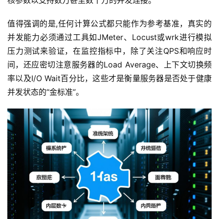
核参数以支持数万甚至数十万的并发连接。
值得强调的是,任何计算公式都只能作为参考基准，真实的
动
态
并发能力必须通过工具如JMeter、Locust或wrk进行模拟
压力测试来验证，在监控指标中，除了关注QPS和响应时
关
间，还应密切注意服务器的Load Average、上下文切换频
于
率以及I/O Wait百分比，这些才是衡量服务器是否处于健康
我
并发状态的“金标准”。
们