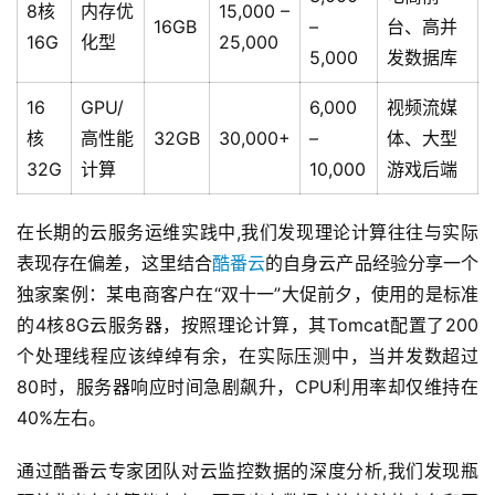
8核
内存优
15,000 –
16GB
–
台、高并
16G
化型
25,000
5,000
发数据库
16
GPU/
6,000
视频流媒
核
高性能
32GB
30,000+
–
体、大型
32G
计算
10,000
游戏后端
在长期的云服务运维实践中,我们发现理论计算往往与实际
表现存在偏差，这里结合
酷番云
的自身云产品经验分享一个
独家案例：某电商客户在“双十一”大促前夕，使用的是标准
的4核8G云服务器，按照理论计算，其Tomcat配置了200
个处理线程应该绰绰有余，在实际压测中，当并发数超过
80时，服务器响应时间急剧飙升，CPU利用率却仅维持在
40%左右。
通过酷番云专家团队对云监控数据的深度分析,我们发现瓶