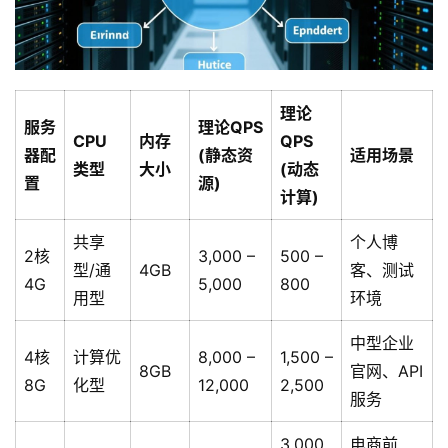
理论
服务
理论QPS
CPU
内存
QPS
器配
(静态资
适用场景
类型
大小
(动态
置
源)
计算)
共享
个人博
2核
3,000 –
500 –
型/通
4GB
客、测试
4G
5,000
800
用型
环境
中型企业
4核
计算优
8,000 –
1,500 –
8GB
官网、API
8G
化型
12,000
2,500
服务
3,000
电商前