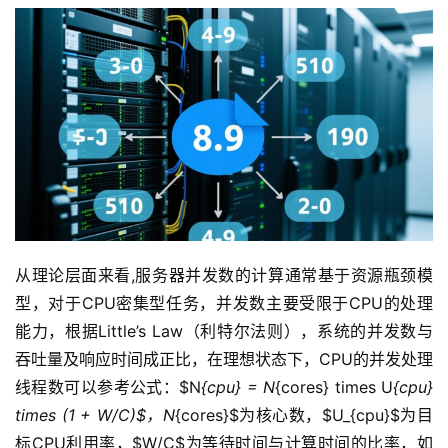
从理论层面来看,服务器并发数的计算通常基于资源瓶颈模
型，对于CPU密集型任务，并发数主要受限于CPU的处理
能力，根据Little’s Law（利特尔法则），系统的并发数与
吞吐量及响应时间成正比，在理想状态下，CPU的并发处理
线程数可以参考公式：$N
{cpu} = N
{cores} times U
{cpu} 
times (1 + W/C)$，N
{cores}$为核心数，$U_{cpu}$为目
标CPU利用率，$W/C$为等待时间与计算时间的比率，如