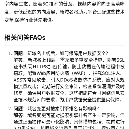
字内容生态，随着5G技术的普及，视频内容将向更高清晰
产
度、更低延迟的方向发展，新域名将助力平台适配这些技术
品
变革,保持行业领先地位。
与
服
相关问答FAQs
务
问题
：新域名上线后，如何保障用户数据安全？
互
解答
：新域名上线后，需采取多重安全措施，部署SSL
联
证书实现HTTPS加密传输，防止数据在传输过程中被
网
窃取；配置Web应用防火墙（WAF），拦截SQL注入、
+
XSS等常见攻击；引入DDoS攻击防护系统，应对大规
模流量攻击；定期进行安全审计，检查系统漏洞并及时
动
修复，确保用户数据安全，这些措施符合《网络信息安
态
全技术规范》的要求，为用户数据安全提供坚实保障。
问题
：域名变更对搜索引擎排名有影响吗？
关
解答
：域名变更可能对搜索引擎排名产生一定影响，但
于
通过正确操作可最小化影响，具体措施包括：提前进行
我
301重定向，将原域名流量引导至新域名，保持原有链